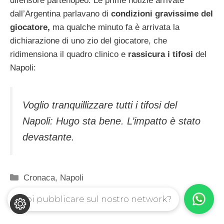
difensore partenopeo. Le prime notizie arrivate
dall’Argentina parlavano di
condizioni gravissime del
giocatore,
ma qualche minuto fa è arrivata la
dichiarazione di uno zio del giocatore, che
ridimensiona il quadro clinico e
rassicura i tifosi
del
Napoli:
Voglio tranquillizzare tutti i tifosi del
Napoli: Hugo sta bene. L’impatto è stato
devastante.
Categorie
Cronaca
,
Napoli
Vuoi pubblicare sul nostro network?