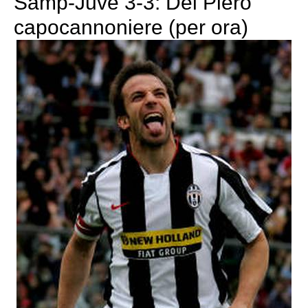
Samp-Juve 3-3: Del Piero
capocannoniere (per ora)