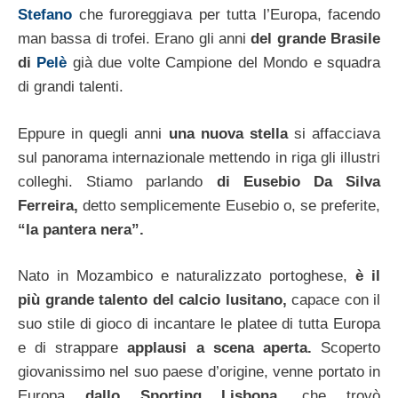
Stefano
che furoreggiava per tutta l’Europa, facendo
man bassa di trofei. Erano gli anni
del grande Brasile
di
Pelè
già due volte Campione del Mondo e squadra
di grandi talenti.
Eppure in quegli anni
una nuova stella
si affacciava
sul panorama internazionale mettendo in riga gli illustri
colleghi. Stiamo parlando
di Eusebio Da Silva
Ferreira,
detto semplicemente Eusebio o, se preferite,
“la pantera nera”.
Nato in Mozambico e naturalizzato portoghese,
è il
più grande talento del calcio lusitano,
capace con il
suo stile di gioco di incantare le platee di tutta Europa
e di strappare
applausi a scena aperta.
Scoperto
giovanissimo nel suo paese d’origine, venne portato in
Europa
dallo Sporting Lisbona,
che trovò