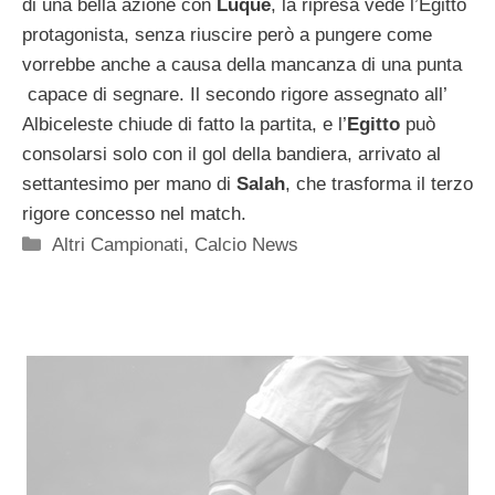
di una bella azione con
Luque
, la ripresa vede l’Egitto
protagonista, senza riuscire però a pungere come
vorrebbe anche a causa della mancanza di una punta
capace di segnare. Il secondo rigore assegnato all’
Albiceleste chiude di fatto la partita, e l’
Egitto
può
consolarsi solo con il gol della bandiera, arrivato al
settantesimo per mano di
Salah
, che trasforma il terzo
rigore concesso nel match.
Categorie
Altri Campionati
,
Calcio News