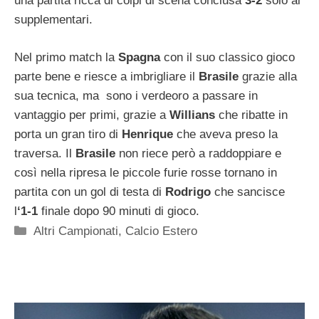
una partita ricca di colpi di scena conclusa
3-2
solo ai
supplementari.
Nel primo match la
Spagna
con il suo classico gioco
parte bene e riesce a imbrigliare il
Brasile
grazie alla
sua tecnica, ma sono i verdeoro a passare in
vantaggio per primi, grazie a
Willians
che ribatte in
porta un gran tiro di
Henrique
che aveva preso la
traversa. Il
Brasile
non riece però a raddoppiare e
così nella ripresa le piccole furie rosse tornano in
partita con un gol di testa di
Rodrigo
che sancisce
l
‘1-1
finale dopo 90 minuti di gioco.
Categorie
Altri Campionati
,
Calcio Estero