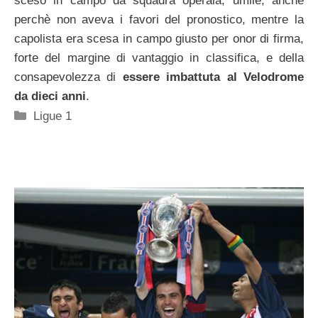
sceso in campo da squadra operaia, umile, anche
perchè non aveva i favori del pronostico, mentre la
capolista era scesa in campo giusto per onor di firma,
forte del margine di vantaggio in classifica, e della
consapevolezza di
essere imbattuta al Velodrome
da dieci anni
.
Categorie
Ligue 1