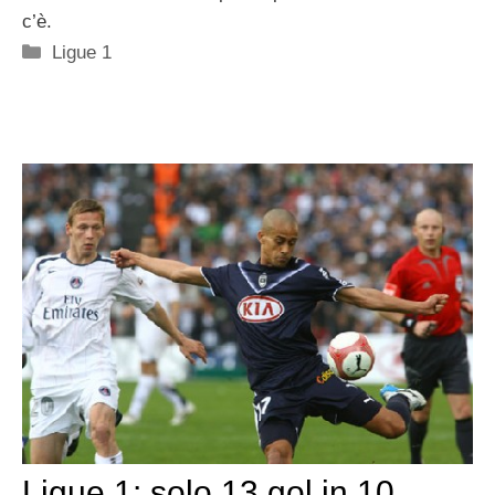
c’è.
Categorie
Ligue 1
Ligue 1: solo 13 gol in 10