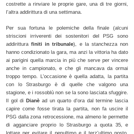
costrette a rinviare le proprie gare, una di tre giorni,
l’altra addirittura di una settimana.
Per sua fortuna le polemiche della finale (alcuni
striscioni irriverenti dei sostenitori del PSG sono
addirittura
finiti in tribunale
), e la stanchezza non
hanno condizionato la gara, ma anzi la vittoria ha dato
ai parigini quella marcia in più che serve per vincere
anche in campionato, e che gli mancava da ormai
troppo tempo. L’occasione è quella adatta, la partita
con lo Strasburgo è di quelle che valgono una
stagione, e i rossoblù non se la sono lasciata sfuggire.
Il gol di
Dianè
ad un quarto d’ora dal termine lascia
capire come fosse tirata la partita, non fa uscire il
PSG dalla zona retrocessione, ma almeno le permette
di agganciare proprio lo Strasburgo a quota 35, e
lottare per evitare il penultimo e il terz’ultimo posto,