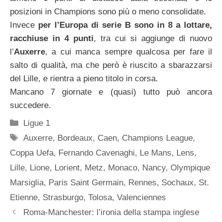
posizioni in Champions sono più o meno consolidate.
Invece
per l’Europa di serie B sono in 8 a lottare,
racchiuse in 4 punti
, tra cui si aggiunge di nuovo
l’
Auxerre
, a cui manca sempre qualcosa per fare il
salto di qualità, ma che però è riuscito a sbarazzarsi
del Lille, e rientra a pieno titolo in corsa.
Mancano 7 giornate e (quasi) tutto può ancora
succedere.
Categorie
Ligue 1
Tag
Auxerre
,
Bordeaux
,
Caen
,
Champions League
,
Coppa Uefa
,
Fernando Cavenaghi
,
Le Mans
,
Lens
,
Lille
,
Lione
,
Lorient
,
Metz
,
Monaco
,
Nancy
,
Olympique
Marsiglia
,
Paris Saint Germain
,
Rennes
,
Sochaux
,
St.
Etienne
,
Strasburgo
,
Tolosa
,
Valenciennes
Roma-Manchester: l’ironia della stampa inglese