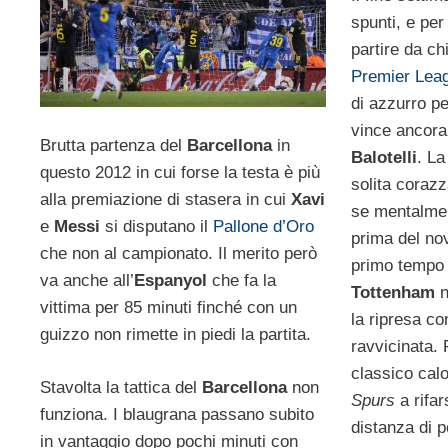
spunti, e pe
partire da ch
Premier Lea
di azzurro pe
vince ancora,
Brutta partenza del
Barcellona
in
Balotelli
. La
questo 2012 in cui forse la testa è più
solita coraz
alla premiazione di stasera in cui
Xavi
se mentalme
e
Messi
si disputano il
Pallone d’Oro
prima del no
che non al campionato. Il merito però
primo tempo i
va anche all’
Espanyol
che fa la
Tottenham
n
vittima per 85 minuti finché con un
la ripresa co
guizzo non rimette in piedi la partita.
ravvicinata. 
classico calo
Stavolta la tattica del
Barcellona
non
Spurs
a rifar
funziona. I blaugrana passano subito
distanza di p
in vantaggio dopo pochi minuti con