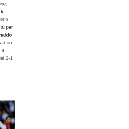
one.
di
elle
tu per
naldo
 ad un
 il
el 3-1