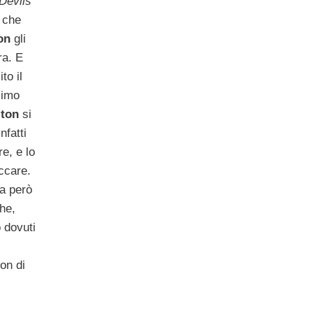
Devils
o che
on
gli
ra. E
to il
simo
lton
si
nfatti
e, e lo
ccare.
a però
che,
o dovuti
on di