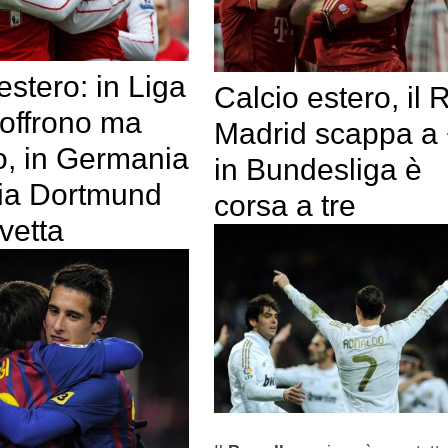
estero: in Liga
Calcio estero, il 
soffrono ma
Madrid scappa a 
o, in Germania
in Bundesliga è
ia Dortmund
corsa a tre
 vetta