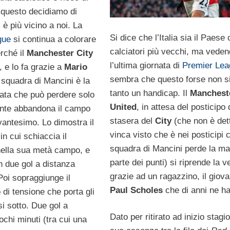
r questo decidiamo di
i è più vicino a noi. La
Si dice che l’Italia sia il Paese 
gue
si continua a colorare
calciatori più vecchi, ma vede
rché il
Manchester City
l’ultima giornata di
Premier Lea
 e lo fa grazie a
Mario
sembra che questo forse non s
 squadra di Mancini è la
tanto un handicap. Il
Manchest
zata che può perdere solo
United
, in attesa del posticipo 
nte abbandona il campo
stasera del
City
(che non è det
vantesimo. Lo dimostra il
vinca visto che è nei posticipi 
n cui schiaccia il
squadra di Mancini perde la ma
ella sua metà campo, e
parte dei punti) si riprende la v
n due gol a distanza
grazie ad un ragazzino, il giov
Poi sopraggiunge il
Paul Scholes
che di anni ne ha
 di tensione che porta gli
si sotto. Due gol a
Dato per ritirato ad inizio stagio
ochi minuti (tra cui una