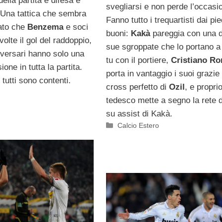
 della partita è difesa e
svegliarsi e non perde l’occasi
 Una tattica che sembra
Fanno tutto i trequartisti dai pie
ato che
Benzema
e soci
buoni:
Kakà
pareggia con una d
volte il gol del raddoppio,
sue sgroppate che lo portano a 
vversari hanno solo una
tu con il portiere,
Cristiano Ro
one in tutta la partita.
porta in vantaggio i suoi grazie
 tutti sono contenti.
cross perfetto di
Ozil
, e proprio
tedesco mette a segno la rete d
su assist di Kakà.
Categorie
Calcio Estero