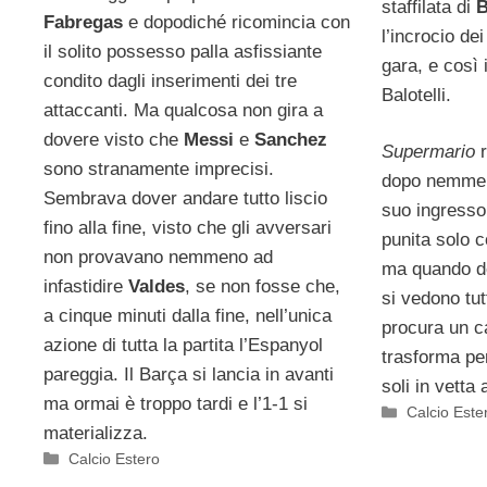
staffilata di
B
Fabregas
e dopodiché ricomincia con
l’incrocio dei
il solito possesso palla asfissiante
gara, e così 
condito dagli inserimenti dei tre
Balotelli.
attaccanti. Ma qualcosa non gira a
dovere visto che
Messi
e
Sanchez
Supermario
r
sono stranamente imprecisi.
dopo nemmeno
Sembrava dover andare tutto liscio
suo ingresso
fino alla fine, visto che gli avversari
punita solo co
non provavano nemmeno ad
ma quando de
infastidire
Valdes
, se non fosse che,
si vedono tutt
a cinque minuti dalla fine, nell’unica
procura un ca
azione di tutta la partita l’Espanyol
trasforma per
pareggia. Il Barça si lancia in avanti
soli in vetta 
ma ormai è troppo tardi e l’1-1 si
Categorie
Calcio Este
materializza.
Categorie
Calcio Estero