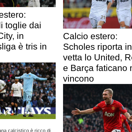
estero:
i toglie dai
City, in
Calcio estero:
iga è tris in
Scholes riporta in
vetta lo United, R
e Barça faticano
vincono
ana calcistico è ricco di