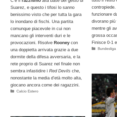
tutto il resto
C’è il
razzismo
alla base del gesto di
contropiede.
Suarez, e questo i tifosi lo sanno
funzionare d
benissimo visto che per tutta la gara
divorano più 
lo inondano di fischi. Una partita
mentre gli a
comunque piacevole in cui non
grossa occasi
mancano gli interventi duri e le
Finisce 0-1 e
provocazioni. Risolve
Rooney
con
Categorie
Bundesliga
una doppietta arrivata grazie a due
dormite della difesa avversaria, e la
rete proprio di Suarez nel finale non
sembra infastidire i
Red Devils
che,
nonostante la media d’età molto alta,
giocano ancora come dei ragazzini.
Categorie
Calcio Estero