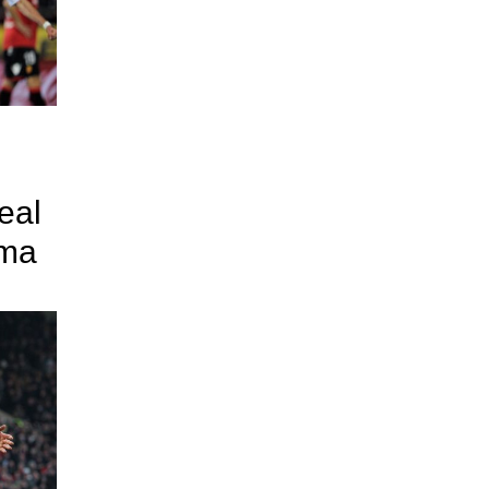
eal
 ma