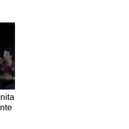
nita
ante