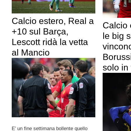
Calcio estero, Real a
Calcio 
+10 sul Barça,
le big 
Lescott ridà la vetta
vincon
al Mancio
Boruss
solo in
E’ un fine settimana bollente quello