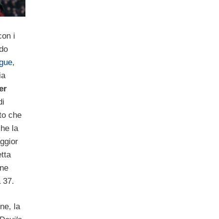
con i
ndo
gue
,
ia
er
di
to che
che la
ggior
etta
ane
 37.
ne, la