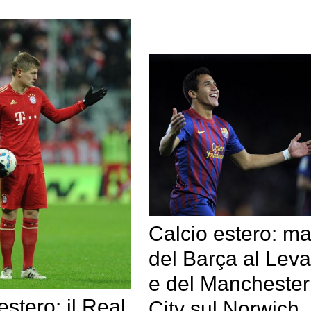
Calcio estero: ma
del Barça al Lev
e del Manchester
estero: il Real
City sul Norwich