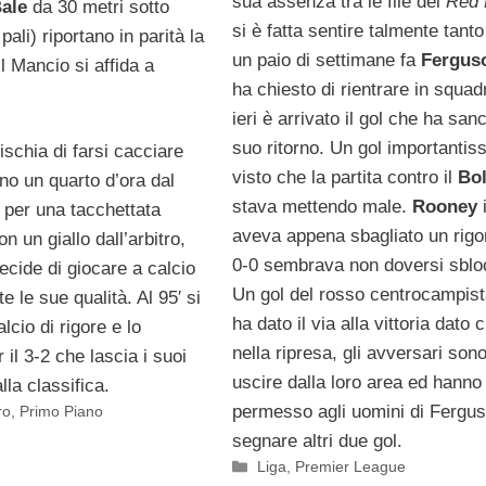
sua assenza tra le file dei
Red 
ale
da 30 metri sotto
si è fatta sentire talmente tant
 pali) riportano in parità la
un paio di settimane fa
Fergus
il Mancio si affida a
ha chiesto di rientrare in squad
ieri è arrivato il gol che ha sanci
suo ritorno. Un gol importantis
ischia di farsi cacciare
visto che la partita contro il
Bo
 un quarto d’ora dal
stava mettendo male.
Rooney
i
 per una tacchettata
aveva appena sbagliato un rigor
n un giallo dall’arbitro,
0-0 sembrava non doversi sblo
cide di giocare a calcio
Un gol del rosso centrocampist
e le sue qualità. Al 95′ si
ha dato il via alla vittoria dato 
lcio di rigore e lo
nella ripresa, gli avversari son
 il 3-2 che lascia i suoi
uscire dalla loro area ed hanno
alla classifica.
permesso agli uomini di Fergus
ro
,
Primo Piano
segnare altri due gol.
Categorie
Liga
,
Premier League