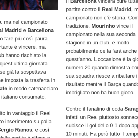
Il
Barcellona
vincerà pure tutte
partite contro il
Real Madrid
, m
campionato non c’è storia. Co
do, ma nel campionato
tradizione,
Mourinho
vince il
al Madrid
e
Barcellona
campionato nella sua seconda
 fare più così paura.
stagione in un club, e molto
rtante è vincere, ma
probabilmente ce la farà anche
ub hanno rischiato la
quest’anno. L’occasione è la gi
 quest’ultima giornata.
numero 20 quando dimostra co
se già la sospettava
sua squadra riesce a ribaltare i
e imposta la trasferta in
risultato mentre il Barça quand
afe
in modo catenacciaro
imbrigliato non ha buon gioco.
 italiano consumato.
Contro il fanalino di coda
Sara
to in vantaggio il Real
infatti un Real piuttosto sonna
ito inserimento su palla
subisce il gol dello 0-1 dopo a
Sergio Ramos
, e così
10 minuti. Ha però tutto il temp