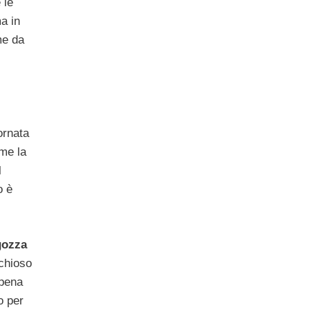
 le
a in
me da
ornata
me la
l
o è
gozza
cchioso
ppena
o per