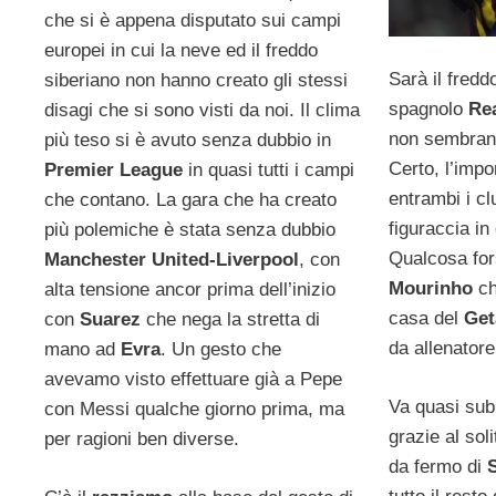
che si è appena disputato sui campi
europei in cui la neve ed il freddo
Sarà il fred
siberiano non hanno creato gli stessi
spagnolo
Re
disagi che si sono visti da noi. Il clima
non sembrano
più teso si è avuto senza dubbio in
Certo, l’impo
Premier League
in quasi tutti i campi
entrambi i cl
che contano. La gara che ha creato
figuraccia in
più polemiche è stata senza dubbio
Qualcosa for
Manchester United-Liverpool
, con
Mourinho
ch
alta tensione ancor prima dell’inizio
casa del
Get
con
Suarez
che nega la stretta di
da allenatore
mano ad
Evra
. Un gesto che
avevamo visto effettuare già a Pepe
Va quasi subi
con Messi qualche giorno prima, ma
grazie al sol
per ragioni ben diverse.
da fermo di