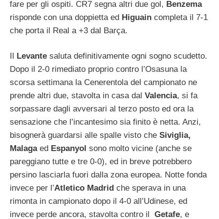
fare per gli ospiti. CR7 segna altri due gol,
Benzema
risponde con una doppietta ed
Higuain
completa il 7-1
che porta il Real a +3 dal Barça.
Il
Levante
saluta definitivamente ogni sogno scudetto.
Dopo il 2-0 rimediato proprio contro l’Osasuna la
scorsa settimana la Cenerentola del campionato ne
prende altri due, stavolta in casa dal
Valencia
, si fa
sorpassare dagli avversari al terzo posto ed ora la
sensazione che l’incantesimo sia finito è netta. Anzi,
bisognerà guardarsi alle spalle visto che
Siviglia,
Malaga
ed
Espanyol
sono molto vicine (anche se
pareggiano tutte e tre 0-0), ed in breve potrebbero
persino lasciarla fuori dalla zona europea. Notte fonda
invece per l’
Atletico Madrid
che sperava in una
rimonta in campionato dopo il 4-0 all’Udinese, ed
invece perde ancora, stavolta contro il
Getafe
, e