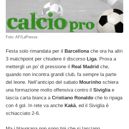
Foto: AP/LaPresse
Festa solo rimandata per il
Barcellona
che ora ha altri
3 matchpoint per chiudere il discorso
Liga
. Prova a
mettergli un po’ di pressione il
Real Madrid
che,
quando non incontra grandi club, fa sempre la parte
del leone. Nell’anticipo del sabato
Mourinho
schiera
una formazione molto offensiva contro il
Siviglia
e
lascia carta bianca a
Cristiano Ronaldo
che lo ripaga
con 4 gol. In rete va anche
Kakà
, ed il Siviglia è
schiacciato 2-6.
Ma i blaugrana non sono tipi che si lasciano