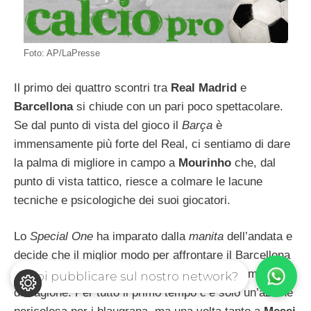
Foto: AP/LaPresse
Il primo dei quattro scontri tra
Real Madrid
e
Barcellona
si chiude con un pari poco spettacolare.
Se dal punto di vista del gioco il
Barça
è
immensamente più forte del Real, ci sentiamo di dare
la palma di migliore in campo a
Mourinho
che, dal
punto di vista tattico, riesce a colmare le lacune
tecniche e psicologiche dei suoi giocatori.
Lo
Special One
ha imparato dalla
manita
dell’andata e
decide che il miglior modo per affrontare il Barcellona
è con la cautela, e non a viso aperto. Ed il campo gli
Vuoi pubblicare sul nostro network?
dà ragione. Per tutto il primo tempo c’è solo un’azione