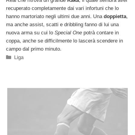
Real che ritrova un grande
Kakà
, il quale sembra aver
recuperato completamente dai vari infortuni che lo
hanno martoriato negli ultimi due anni. Una
doppietta
,
ma anche assist, scatti e dribbling fanno di lui una
nuova arma su cui lo
Special One
potrà contare in
coppa, anche se difficilmente lo lascerà scendere in
campo dal primo minuto.
Categorie
Liga