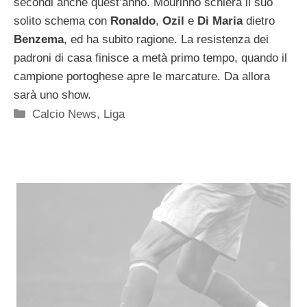
secondi anche quest’anno. Mourinho schiera il suo
solito schema con
Ronaldo
,
Ozil
e
Di Maria
dietro
Benzema
, ed ha subito ragione. La resistenza dei
padroni di casa finisce a metà primo tempo, quando il
campione portoghese apre le marcature. Da allora
sarà uno show.
Categorie
Calcio News
,
Liga