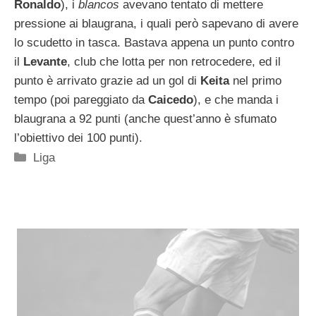
Ronaldo
), i
blancos
avevano tentato di mettere
pressione ai blaugrana, i quali però sapevano di avere
lo scudetto in tasca. Bastava appena un punto contro
il
Levante
, club che lotta per non retrocedere, ed il
punto è arrivato grazie ad un gol di
Keita
nel primo
tempo (poi pareggiato da
Caicedo
), e che manda i
blaugrana a 92 punti (anche quest’anno è sfumato
l’obiettivo dei 100 punti).
Categorie
Liga