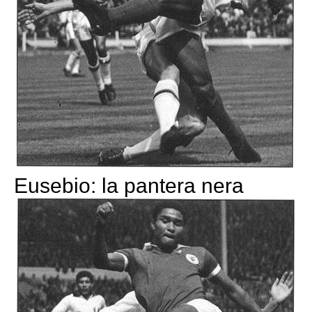
Eusebio: la pantera nera