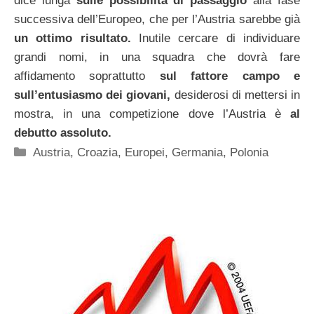
dice lunga
sulle possibilità di passaggio
alla fase
successiva dell’Europeo, che per l’Austria sarebbe già
un ottimo risultato.
Inutile cercare di individuare
grandi nomi, in una squadra che dovrà fare
affidamento soprattutto
sul fattore campo e
sull’entusiasmo dei giovani,
desiderosi di mettersi in
mostra, in una competizione dove l’Austria è
al
debutto assoluto.
Categorie
Austria
,
Croazia
,
Europei
,
Germania
,
Polonia