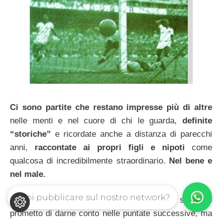
Ci sono partite che restano impresse più di altre
nelle menti e nel cuore di chi le guarda,
definite
“storiche”
e ricordate anche a distanza di parecchi
anni,
raccontate ai propri figli e nipoti
come
qualcosa di incredibilmente straordinario.
Nel bene e
nel male.
Vuoi pubblicare sul nostro network?
Me ne vengono in mente diverse mentre scrivo e
prometto di darne conto nelle puntate successive, ma