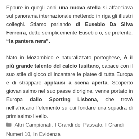
Eppure in quegli anni
una nuova stella
si affacciava
sul panorama internazionale mettendo in riga gli illustri
colleghi. Stiamo parlando
di Eusebio Da Silva
Ferreira,
detto semplicemente Eusebio o, se preferite,
“la pantera nera”.
Nato in Mozambico e naturalizzato portoghese,
è il
più grande talento del calcio lusitano,
capace con il
suo stile di gioco di incantare le platee di tutta Europa
e di strappare
applausi a scena aperta.
Scoperto
giovanissimo nel suo paese d’origine, venne portato in
Europa
dallo Sporting Lisbona,
che trovò
nell’africano l’elemento su cui fondare una squadra di
primissimo livello.
Categorie
Altri Campionati
,
I Grandi del Passato
,
I Grandi
Numeri 10
,
In Evidenza