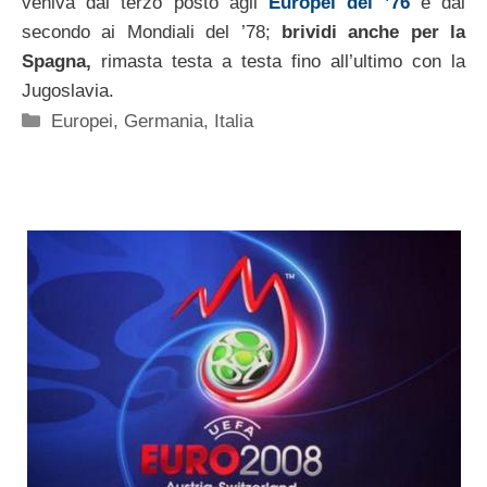
veniva dal terzo posto agli
Europei del ’76
e dal
secondo ai Mondiali del ’78;
brividi anche per la
Spagna,
rimasta testa a testa fino all’ultimo con la
Jugoslavia.
Categorie
Europei
,
Germania
,
Italia