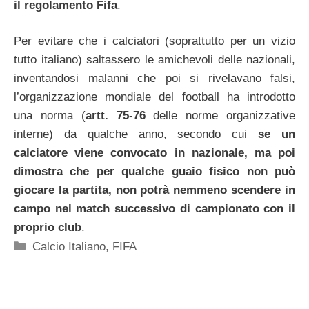
il regolamento Fifa
.
Per evitare che i calciatori (soprattutto per un vizio
tutto italiano) saltassero le amichevoli delle nazionali,
inventandosi malanni che poi si rivelavano falsi,
l’organizzazione mondiale del football ha introdotto
una norma (
artt. 75-76
delle norme organizzative
interne) da qualche anno, secondo cui
se un
calciatore viene convocato in nazionale, ma poi
dimostra che per qualche guaio fisico non può
giocare la partita, non potrà nemmeno scendere in
campo nel match successivo di campionato con il
proprio club
.
Categorie
Calcio Italiano
,
FIFA