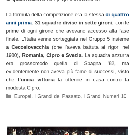
La formula della competizione era la stessa
di quattro
anni prima
:
31 squadre divise in sette gironi,
con le
prime di ogni girone che avevano accesso alla fase
finale. L’Italia venne sorteggiata nel Gruppo 5 insieme
a Cecoslovacchia
(che l’aveva battuta ai rigori nel
1980),
Romania, Cipro e Svezia.
La squadra azzurra
era grossomodo quella di Spagna ’82, ma
evidentemente non aveva più fame di successi, visto
che
l’unica vittoria
la ottenne in casa contro la
modesta Cipro.
Categorie
Europei
,
I Grandi del Passato
,
I Grandi Numeri 10