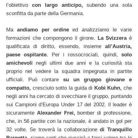
l’obiettivo
con largo anticipo,
subendo una sola
sconfitta da parte della Germania.
Ma
andiamo per ordine
ed analizziamo le varie
formazioni che compongono il girone.
La Svizzera
è
qualificata di diritto, essendo, insieme
all’Austria,
paese ospitante.
Per i rossocrociati, quindi,
solo
amichevoli
negli ultimi due anni e la curiosità sta
proprio nel vedere la squadra impegnata in partite
ufficiali. Può contare
su un gruppo giovane e
compatto,
cresciuto sotto la guida di
Kobi Kuhn,
che
negli anni ha cercato di svecchiare il gruppo, puntando
sui Campioni d’Europa Under 17 del 2002. Il leader è
sicuramente
Alexander Frei,
bomber di professione,
che, in 56 partite con la nazionale, è andato in gol per
32 volte. Se troverà la collaborazione
di Tranquillo
Barnetta,
siamo certi che riuscirà a farsi valere tra le