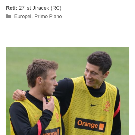
Reti:
27′ st Jiracek (RC)
Categorie
Europei
,
Primo Piano