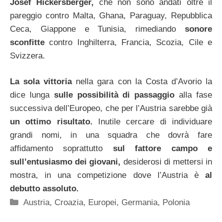
Josef Hickersberger,
che non sono andati oltre il
pareggio contro Malta, Ghana, Paraguay, Repubblica
Ceca, Giappone e Tunisia, rimediando
sonore
sconfitte
contro Inghilterra, Francia, Scozia, Cile e
Svizzera.
La sola vittoria
nella gara con la Costa d’Avorio la
dice lunga
sulle possibilità di passaggio
alla fase
successiva dell’Europeo, che per l’Austria sarebbe già
un ottimo risultato.
Inutile cercare di individuare
grandi nomi, in una squadra che dovrà fare
affidamento soprattutto
sul fattore campo e
sull’entusiasmo dei giovani,
desiderosi di mettersi in
mostra, in una competizione dove l’Austria è
al
debutto assoluto.
Categorie
Austria
,
Croazia
,
Europei
,
Germania
,
Polonia