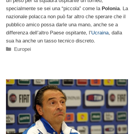
un peso per la squadra ospitante un torneo,
specialmente se sei una “piccola” come la
Polonia
. La
nazionale polacca non può far altro che sperare che il
pubblico amico possa darle una mano, anche se a
differenza dell’altro Paese ospitante, l’
Ucraina
, dalla
sua ha anche un tasso tecnico discreto.
Categorie
Europei