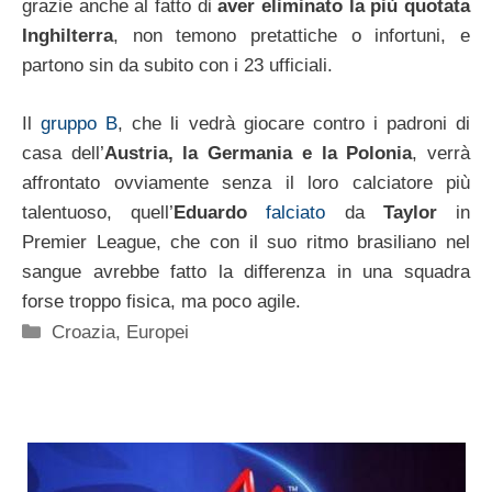
grazie anche al fatto di
aver eliminato la più quotata
Inghilterra
, non temono pretattiche o infortuni, e
partono sin da subito con i 23 ufficiali.
Il
gruppo B
, che li vedrà giocare contro i padroni di
casa dell’
Austria, la Germania e la Polonia
, verrà
affrontato ovviamente senza il loro calciatore più
talentuoso, quell’
Eduardo
falciato
da
Taylor
in
Premier League, che con il suo ritmo brasiliano nel
sangue avrebbe fatto la differenza in una squadra
forse troppo fisica, ma poco agile.
Categorie
Croazia
,
Europei