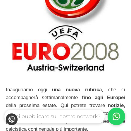
Inauguriamo oggi
una nuova rubrica,
che ci
accompagnerà settimanalmente
fino agli Europei
della prossima estate. Qui potrete trovare
notizie,
curiosità, informazioni e formazioni,
di tutto un po’,
Vuoi pubblicare sul nostro network?
per avere un quadro completo della manifestazione
calcistica continentale più importante.