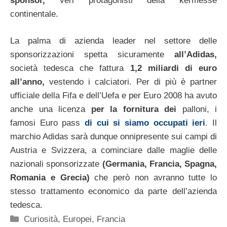
sponsor,
veri protagonisti della kermesse
continentale.
La palma di azienda leader nel settore delle
sponsorizzazioni spetta sicuramente
all’Adidas,
società tedesca che fattura
1,2 miliardi di euro
all’anno,
vestendo i calciatori. Per di più è partner
ufficiale della Fifa e dell’Uefa e per Euro 2008 ha avuto
anche una licenza
per la fornitura dei
palloni, i
famosi Euro pass
di cui si siamo occupati ieri
. Il
marchio Adidas sarà dunque onnipresente sui campi di
Austria e Svizzera, a cominciare dalle maglie delle
nazionali sponsorizzate
(Germania, Francia, Spagna,
Romania e Grecia)
che però non avranno tutte lo
stesso trattamento economico da parte dell’azienda
tedesca.
Categorie
Curiosità
,
Europei
,
Francia