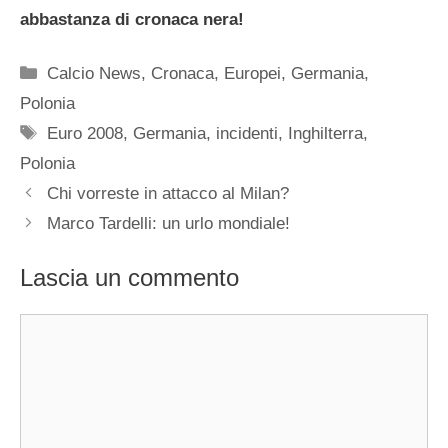
abbastanza di cronaca nera!
Categorie
Calcio News
,
Cronaca
,
Europei
,
Germania
,
Polonia
Tag
Euro 2008
,
Germania
,
incidenti
,
Inghilterra
,
Polonia
Chi vorreste in attacco al Milan?
Marco Tardelli: un urlo mondiale!
Lascia un commento
Commento