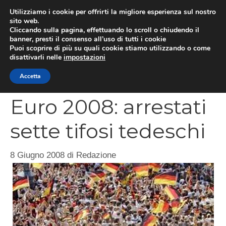
Vai
Utilizziamo i cookie per offrirti la migliore esperienza sul nostro
al
sito web.
MEN
Cliccando sulla pagina, effettuando lo scroll o chiudendo il
contenuto
banner, presti il consenso all’uso di tutti i cookie
Puoi scoprire di più su quali cookie stiamo utilizzando o come
disattivarli nelle
impostazioni
CATEGORIES
Accetta
Euro 2008: arrestati
sette tifosi tedeschi
8 Giugno 2008
di
Redazione