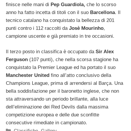
finisce nelle mani di
Pep Guardiola,
che lo scorso
anno ha fatto incetta di titoli con il suo
Barcellona
. Il
tecnico catalano ha conquistato la bellezza di 201
punti contro i 112 raccolti da
Josè Mourinho
,
campione uscente e già premiato in tre occasioni.
Il terzo posto in classifica è occupato da
Sir Alex
Ferguson
(107 punti), che nella scorsa stagione ha
conquistato la Premier League ed ha portato il suo
Manchester United
fino all’atto conclusivo della
Champions League, prima di arrendersi al Barça. Una
bella soddisfazione per il baronetto inglese, che non
sta attraversando un periodo brillante, alla luce
dell’eliminazione dei Red Devils dalla massima
competizione europea e delle due sconfitte
consecutive rimediate in campionato.
Categorie
Classifiche
,
Gallery