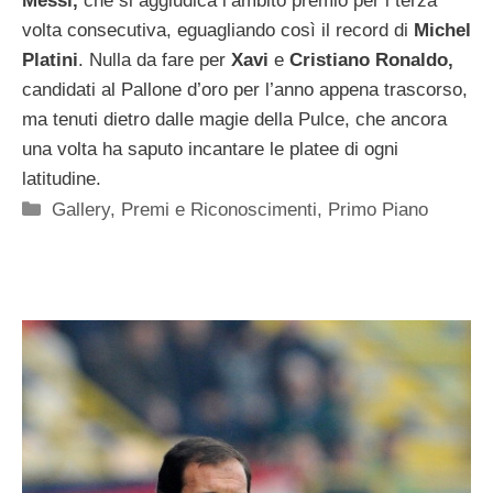
Messi,
che si aggiudica l’ambito premio per l terza
volta consecutiva, eguagliando così il record di
Michel
Platini
. Nulla da fare per
Xavi
e
Cristiano Ronaldo,
candidati al Pallone d’oro per l’anno appena trascorso,
ma tenuti dietro dalle magie della Pulce, che ancora
una volta ha saputo incantare le platee di ogni
latitudine.
Categorie
Gallery
,
Premi e Riconoscimenti
,
Primo Piano