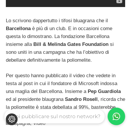
Lo scrivono dappertutto i tifosi bluagrana che il
Barcellona
è più di un club. E in occasioni come
questa lo dimostrano. La fondazione Barcellona
insieme alla
Bill & Melinda Gates Foundation
si
sono uniti in una campagna che ha l’obiettivo di
debellare definitivamente la poliomelite.
Per questo hanno pubblicato il video che vedete in
testa al post in cui il fondatore di Microsoft indossa
una maglia del Barcellona. Insieme a
Pep Guardiola
ed al presidente blaugrana
Sandro Rosell
, ricorda che
la poliomelite è stata debellata al 99%, basterebbe
poco per cancellarla definitivamente.
Vuoi pubblicare sul nostro network?
Categorie
Spagna
,
Video