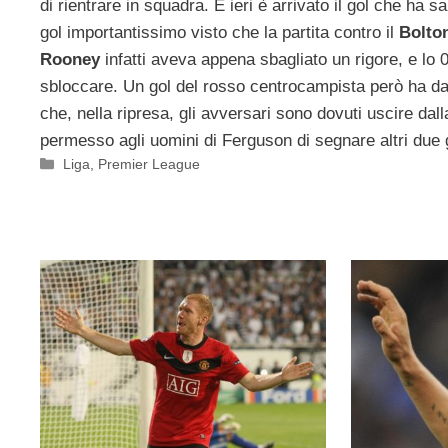
di rientrare in squadra. E ieri è arrivato il gol che ha sa
gol importantissimo visto che la partita contro il
Bolto
Rooney
infatti aveva appena sbagliato un rigore, e lo
sbloccare. Un gol del rosso centrocampista però ha dato 
che, nella ripresa, gli avversari sono dovuti uscire dal
permesso agli uomini di Ferguson di segnare altri due 
Categorie
Liga
,
Premier League