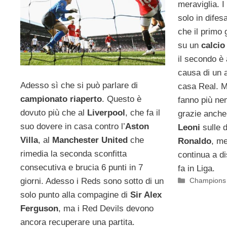
meraviglia. I
solo in difes
che il primo 
su un
calcio
il secondo è
causa di un a
Adesso sì che si può parlare di
casa Real. Ma
campionato riaperto
. Questo è
fanno più ne
dovuto più che al
Liverpool
, che fa il
grazie anche
suo dovere in casa contro l’
Aston
Leoni
sulle 
Villa
, al
Manchester United
che
Ronaldo
, m
rimedia la seconda sconfitta
continua a di
consecutiva e brucia 6 punti in 7
fa in Liga.
Categorie
giorni. Adesso i Reds sono sotto di un
Champions
solo punto alla compagine di
Sir Alex
Ferguson
, ma i Red Devils devono
ancora recuperare una partita.