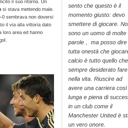
ncito il suo ritorno. Un
sento che questo è il
n
si stava mettendo male.
momento giusto: devo
 0-0 sembrava non doversi
smettere di giocare. N
il via alla vittoria dato
la loro area ed hanno
sono un uomo di molte
gol.
parole , ma posso dire 
tutta onestà che giocar
calcio è tutto quello ch
sempre desiderato fare
nella vita. Riuscire ad
avere una carriera così
lunga e piena di succes
in un club come il
Manchester United è st
un vero onore.