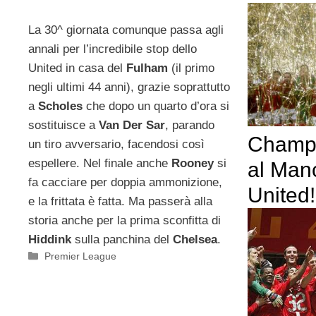
La 30^ giornata comunque passa agli
annali per l’incredibile stop dello
United in casa del
Fulham
(il primo
negli ultimi 44 anni), grazie soprattutto
a
Scholes
che dopo un quarto d’ora si
sostituisce a
Van Der Sar
, parando
Champ
un tiro avversario, facendosi così
espellere. Nel finale anche
Rooney
si
al Man
fa cacciare per doppia ammonizione,
United!
e la frittata è fatta. Ma passerà alla
storia anche per la prima sconfitta di
Hiddink
sulla panchina del
Chelsea
.
Categorie
Premier League