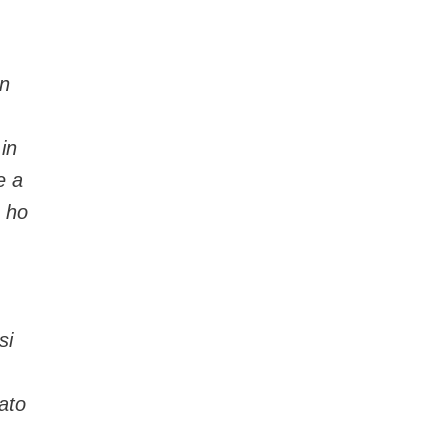
on
in
e a
e ho
si
ato