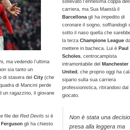
sollevato l’ennesima coppa del
carriera, ma Sua Maestà il
Barcellona
gli ha impedito di
coronare il sogno, soffiandogli 
sotto il naso quella che sarebb
la terza
Champione League
d
mettere in bacheca. Lui è
Paul
Scholes
, centrocampista
cchi, ma vedendo l’ultima
intramontabile del
Manchester
on sia tanto un
United
, che proprio oggi ha cala
po di stasera del
City
(che
sipario sulla sua carriera
squadra di Mancini perde
professionistica, ritirandosi dal
ad un ragazzino, il giovane
giocato.
e file dei
Red Devils
si è
Non è stata una decisi
a
Ferguson
gli ha chiesto
presa alla leggera ma