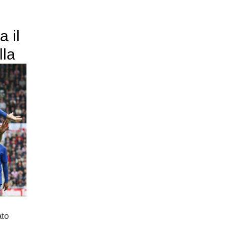
a il
lla
ato