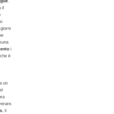
ague
.
 il
o
do
giorni
he
suna
lento
i
 che è
da un
el
ora
verare.
s
, il