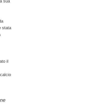
la sua
da
e stata
a
to il
 calcio
one