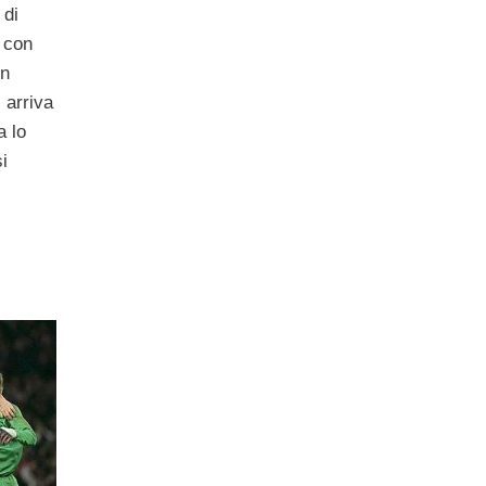
 di
a con
in
 arriva
a lo
i