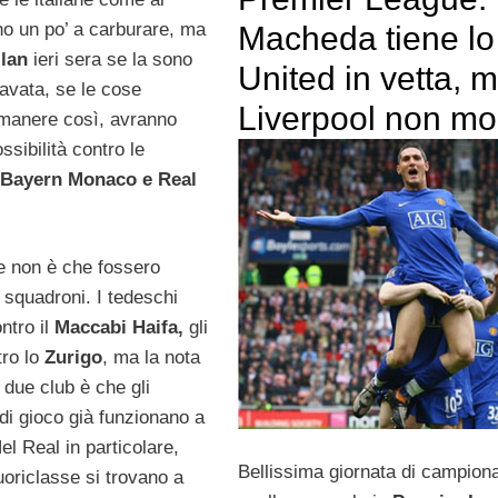
no un po’ a carburare, ma
Macheda tiene lo
ilan
ieri sera se la sono
United in vetta, m
avata, se le cose
Liverpool non mo
manere così, avranno
sibilità contro le
Bayern Monaco e Real
e non è che fossero
 squadroni. I tedeschi
ntro il
Maccabi Haifa,
gli
tro lo
Zurigo
, ma la nota
i due club è che gli
di gioco già funzionano a
el Real in particolare,
Bellissima giornata di campion
fuoriclasse si trovano a