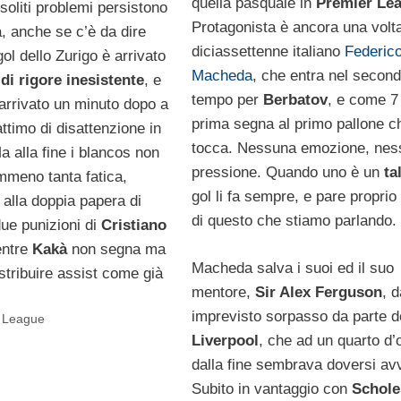
quella pasquale in
Premier Le
 soliti problemi persistono
Protagonista è ancora una volta
a, anche se c’è da dire
diciassettenne italiano
Federic
gol dello Zurigo è arrivato
Macheda
, che entra nel secon
 di rigore inesistente
, e
tempo per
Berbatov
, e come 7 
 arrivato un minuto dopo a
prima segna al primo pallone c
ttimo di disattenzione in
tocca. Nessuna emozione, nes
 alla fine i blancos non
pressione. Quando uno è un
ta
mmeno tanta fatica,
gol li fa sempre, e pare proprio
 alla doppia papera di
di questo che stiamo parlando.
due punizioni di
Cristiano
entre
Kakà
non segna ma
Macheda salva i suoi ed il suo
stribuire assist come già
mentore,
Sir Alex Ferguson
, 
imprevisto sorpasso da parte d
 League
Liverpool
, che ad un quarto d’
dalla fine sembrava doversi av
Subito in vantaggio con
Schole