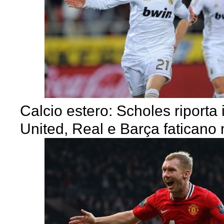
Calcio estero: Scholes riporta i
United, Real e Barça faticano