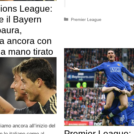
ons League:
 e il Bayern
Categorie
Premier League
paura,
a ancora con
o a mano tirato
iamo ancora all’inizio del
Premier League:
 le italiane come al