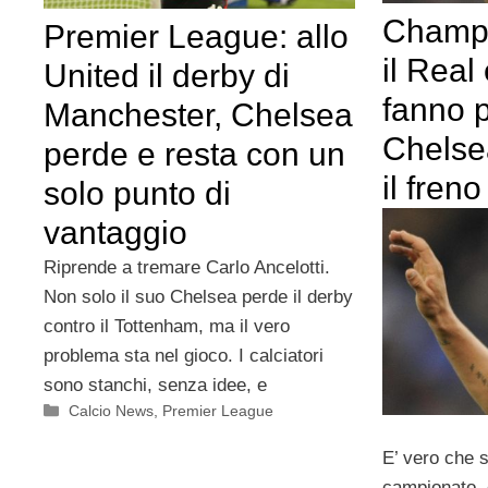
Champi
Premier League: allo
il Real
United il derby di
fanno 
Manchester, Chelsea
Chelse
perde e resta con un
il fren
solo punto di
vantaggio
Riprende a tremare Carlo Ancelotti.
Non solo il suo Chelsea perde il derby
contro il Tottenham, ma il vero
problema sta nel gioco. I calciatori
sono stanchi, senza idee, e
Categorie
Calcio News
,
Premier League
E’ vero che s
campionato, e