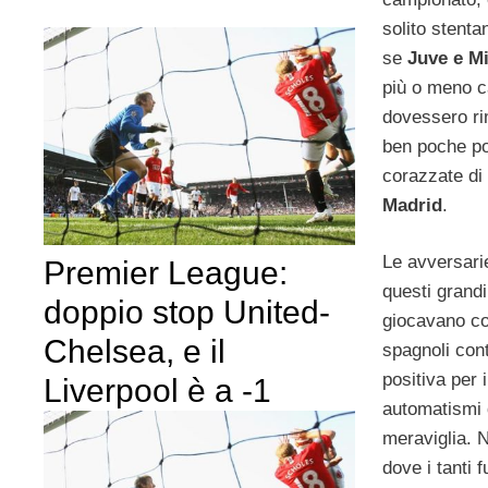
solito stenta
se
Juve e M
più o meno c
dovessero ri
ben poche pos
corazzate di
Madrid
.
Le avversari
Premier League:
questi grandi
doppio stop United-
giocavano co
Chelsea, e il
spagnoli con
positiva per 
Liverpool è a -1
automatismi 
meraviglia. N
dove i tanti 