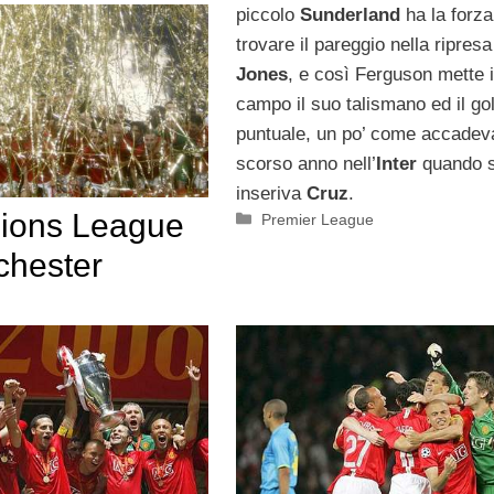
piccolo
Sunderland
ha la forza
trovare il pareggio nella ripres
Jones
, e così Ferguson mette 
campo il suo talismano ed il gol
puntuale, un po’ come accadev
scorso anno nell’
Inter
quando s
inseriva
Cruz
.
ions League
Categorie
Premier League
chester