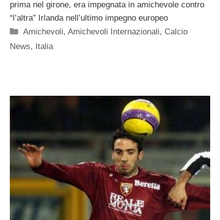
prima nel girone, era impegnata in amichevole contro
“l’altra” Irlanda nell’ultimo impegno europeo
Categorie
Amichevoli
,
Amichevoli Internazionali
,
Calcio
News
,
Italia