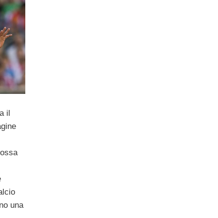
 il
agine
mossa
e
alcio
no una