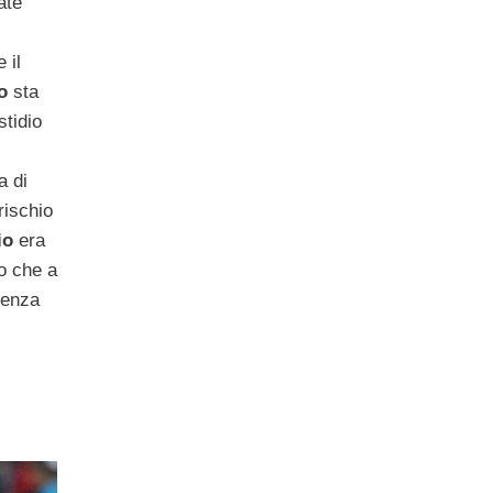
ate
 il
o
sta
stidio
a di
rischio
io
era
o che a
nenza