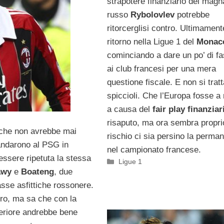
strapotere finanziario del magn
russo
Rybolovlev
potrebbe
ritorcerglisi contro. Ultimamente
ritorno nella Ligue 1 del
Monac
cominciando a dare un po’ di fa
ai club francesi per una mera
questione fiscale. E non si tratt
spiccioli. Che l’Europa fosse a 
a causa del
fair play finanziar
risaputo, ma ora sembra propri
ò che non avrebbe mai
rischio ci sia persino la perma
andarono al PSG in
nel campionato francese.
essere ripetuta la stessa
Categorie
Ligue 1
awy
e
Boateng
, due
sse asfittiche rossonere.
uro, ma sa che con la
feriore andrebbe bene