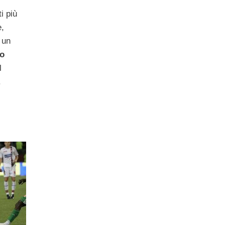
i più
e,
 un
o
l
.