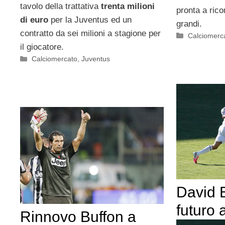
tavolo della trattativa
trenta milioni
pronta a rico
di euro
per la Juventus ed un
grandi.
contratto da sei milioni a stagione per
Categorie
Calciomerc
il giocatore.
Categorie
Calciomercato
,
Juventus
David 
futuro
Rinnovo Buffon a