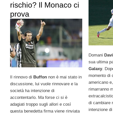
rischio? Il Monaco ci
prova
Domani
Dav
sua ultima pa
Galaxy
. Dopo
momento di d
Il rinnovo di
Buffon
non è mai stato in
americano e,
discussione, lui vuole rinnovare e la
rimarranno mo
società ha intenzione di
extracalcisti
accontentarlo. Ma forse ci si è
di cambiare 
adagiati troppo sugli allori e così
intenzione di 
questa benedetta firma viene rinviata