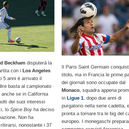
id Beckham
disputerà la
Il Paris Saint Germain conquista
rtita con i
Los Angeles
titolo, ma in Francia le prime p
 5 anni è arrivato il
dei giornali sono occupate dal
ire basta al campionato
Monaco
, squadra appena pro
 anche se in California
in
Ligue 1
, dopo due anni di
lti dei suoi interessi
purgatorio nella serie cadetta, 
ci, lo
Spice Boy
ha deciso
pronta a tornare tra le big del c
nazione. Non ha
europeo. I monegaschi prepara
ritirarsi, nonostante i 37