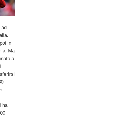
o ad
alia.
poi in
nia. Ma
inato a
l
ferirsi
30
er
i ha
100