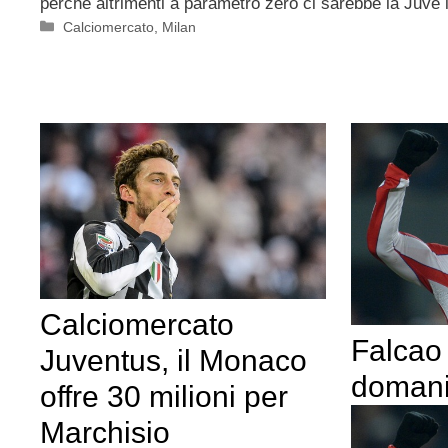
perché altrimenti a parametro zero ci sarebbe la Juve 
Categorie
Calciomercato
,
Milan
Calciomercato
Falcao
Juventus, il Monaco
domani 
offre 30 milioni per
Marchisio