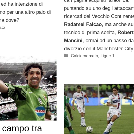
campagna acquisti faraonica,
 ed ha intenzione di
puntando su uno degli attaccant
o per una altro paio di
ricercati del Vecchio Continent
 ma dove?
Radamel Falcao
, ma anche su
ato
tecnico di prima scelta,
Robert
Mancini
, ormai ad un passo da
divorzio con il Manchester City
Categorie
Calciomercato
,
Ligue 1
n campo tra