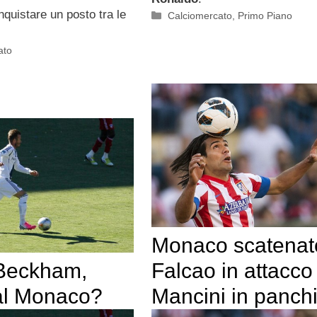
nquistare un posto tra le
Categorie
Calciomercato
,
Primo Piano
ato
Monaco scatenat
Beckham,
Falcao in attacco
 al Monaco?
Mancini in panch