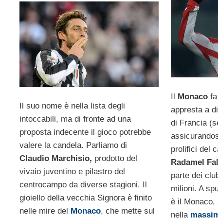
Il
Monaco
fa
Il suo nome è nella lista degli
appresta a di
intoccabili, ma di fronte ad una
di Francia (
proposta indecente il gioco potrebbe
assicurandosi
valere la candela. Parliamo di
prolifici del
Claudio Marchisio,
prodotto del
Radamel Fa
vivaio juventino e pilastro del
parte dei clu
centrocampo da diverse stagioni. Il
milioni. A sp
gioiello della vecchia Signora è finito
è il Monaco,
nelle mire del
Monaco
, che mette sul
nella
massim