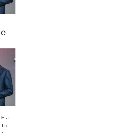
ne
. E a
. Lo