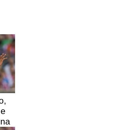
o,
 e
ina