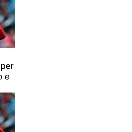
 per
o e