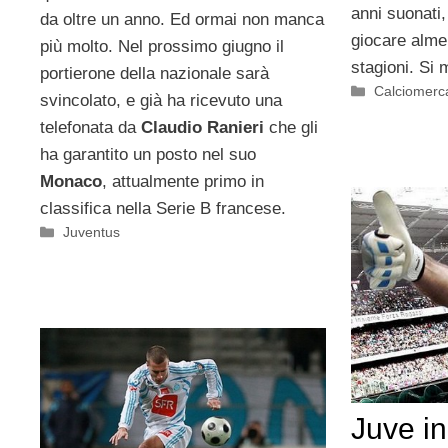
anni suonati,
da oltre un anno. Ed ormai non manca
giocare almen
più molto. Nel prossimo giugno il
stagioni. Si
portierone della nazionale sarà
Categorie
Calciomerc
svincolato, e già ha ricevuto una
telefonata da
Claudio Ranieri
che gli
ha garantito un posto nel suo
Monaco
, attualmente primo in
classifica nella Serie B francese.
Categorie
Juventus
Juve i