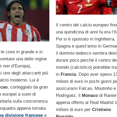
Il centro del calcio europeo fin
una quindicina di anni fa era l’It
Poi si è spostato in Inghilterra, 
Spagna e quest’anno in Germa
 le cose in grande e si
il dominio tedesco sembra dest
ventare una delle regine
durare poco perché il centro de
se non d’Europa),
mondo (calcistico) potrebbe tras
 uno degli attaccanti più
in
Francia
. Dopo aver speso 1
 calcio moderno. Lui è
milioni di euro in pochi giorni p
lcao
, corteggiato da gran
assicurarsi Falcao, Moutinho e
b europei a suon di
Rodriguez, il
Monaco
di Ranier
untarla sulla concorrenza
appena offerto al Real Madrid 
 squadra appena tornata
milioni di euro per
Cristiano
a divisione francese
e
Ronaldo
.