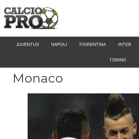
Vai
al
contenuto
JUVENTUS
NAPOLI
FIORENTINA
INTER
TORINO
Monaco