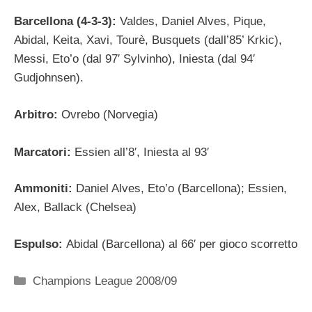
Barcellona (4-3-3):
Valdes, Daniel Alves, Pique,
Abidal, Keita, Xavi, Tourè, Busquets (dall’85’ Krkic),
Messi, Eto’o (dal 97′ Sylvinho), Iniesta (dal 94′
Gudjohnsen).
Arbitro:
Ovrebo (Norvegia)
Marcatori:
Essien all’8′, Iniesta al 93′
Ammoniti:
Daniel Alves, Eto’o (Barcellona); Essien,
Alex, Ballack (Chelsea)
Espulso:
Abidal (Barcellona) al 66′ per gioco scorretto
Categorie
Champions League 2008/09