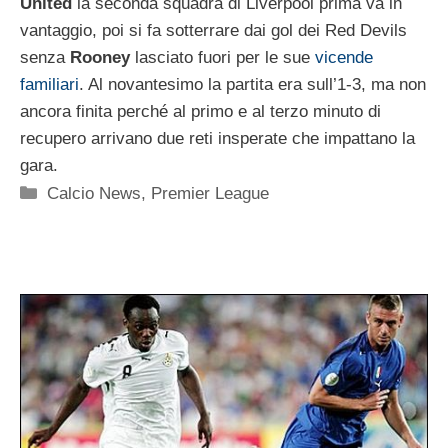
United
la seconda squadra di Liverpool prima va in
vantaggio, poi si fa sotterrare dai gol dei Red Devils
senza
Rooney
lasciato fuori per le sue
vicende
familiari
. Al novantesimo la partita era sull’1-3, ma non
ancora finita perché al primo e al terzo minuto di
recupero arrivano due reti insperate che impattano la
gara.
Categorie
Calcio News
,
Premier League