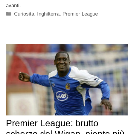
avanti.
Categorie
Curiosità
,
Inghilterra
,
Premier League
Premier League: brutto
scherzo del Wigan, niente più