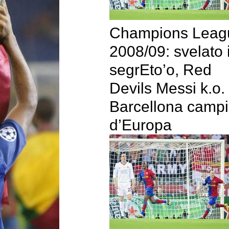
Champions Leag
2008/09: svelato i
segrEto’o, Red
Devils Messi k.o.
Barcellona camp
d’Europa