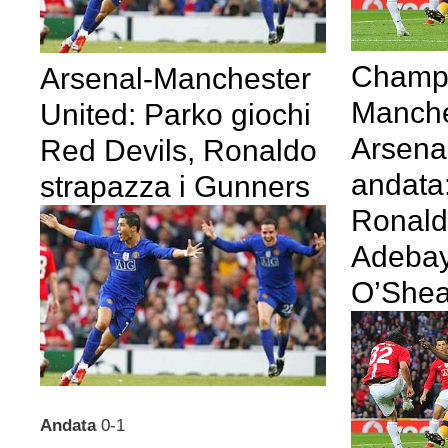
Champ
Arsenal-Manchester
Manche
United: Parko giochi
Arsenal
Red Devils, Ronaldo
andata:
strapazza i Gunners
Ronald
Adebay
O’Shea
Andata
0-1