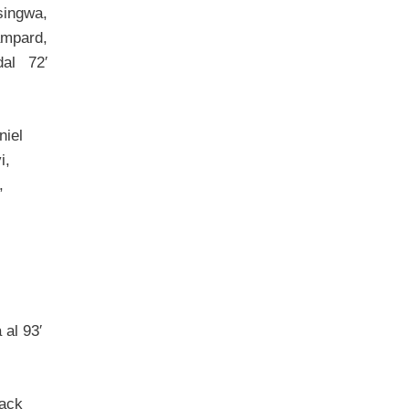
ingwa,
ampard,
al 72′
niel
i,
,
 al 93′
lack