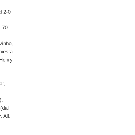
d
2-0
l 70′
vinho,
niesta
 Henry
ar,
,
),
(dal
 All.