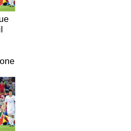
ue
l
ione