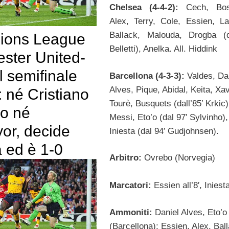
Chelsea (4-4-2):
Cech, Bos
Alex, Terry, Cole, Essien, L
Ballack, Malouda, Drogba (d
ions League
Belletti), Anelka. All. Hiddink
ster United-
 semifinale
Barcellona (4-3-3):
Valdes, Da
Alves, Pique, Abidal, Keita, Xav
 né Cristiano
Tourè, Busquets (dall’85’ Krkic)
o né
Messi, Eto’o (dal 97′ Sylvinho),
or, decide
Iniesta (dal 94′ Gudjohnsen).
 ed è 1-0
Arbitro:
Ovrebo (Norvegia)
Marcatori:
Essien all’8′, Iniesta
Ammoniti:
Daniel Alves, Eto’o
(Barcellona); Essien, Alex, Bal