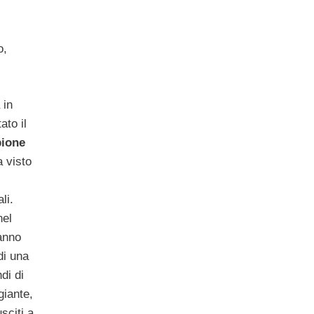
o,
 in
ato il
pione
 visto
li.
nel
anno
di una
di di
iante,
sciti a