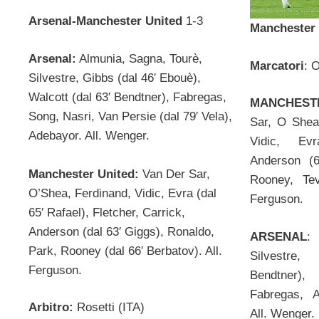
Arsenal-Manchester United
1-3
Manchester 
Arsenal:
Almunia, Sagna, Tourè,
Marcatori
: 
Silvestre, Gibbs (dal 46′ Ebouè),
Walcott (dal 63′ Bendtner), Fabregas,
MANCHEST
Song, Nasri, Van Persie (dal 79′ Vela),
Sar, O Shea
Adebayor. All. Wenger.
Vidic, Evr
Anderson (6
Manchester United:
Van Der Sar,
Rooney, Tev
O’Shea, Ferdinand, Vidic, Evra (dal
Ferguson.
65′ Rafael), Fletcher, Carrick,
Anderson (dal 63′ Giggs), Ronaldo,
ARSENAL
:
Park, Rooney (dal 66′ Berbatov). All.
Silvestre,
Ferguson.
Bendtner),
Fabregas, A
Arbitro:
Rosetti (ITA)
All. Wenger.