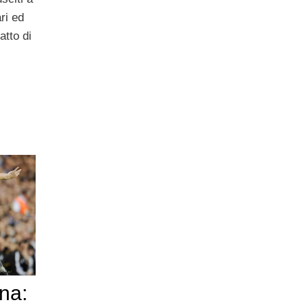
ri ed
atto di
na: