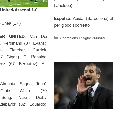
(Chelsea)
United-Arsenal
1-0
Espulso:
Abidal (Barcellona) al
O’Shea (17’)
per gioco scorretto
ER UNITED
: Van Der
Categorie
Champions League 2008/09
, Ferdinand (87’ Evans),
a, Fletcher, Carrick,
7’ Giggs), C. Ronaldo,
ez (67’ Berbatov). All.
 Almunia, Sagna, Tourè,
 Gibbs, Walcott (70’
 Song, Nasri, Diaby,
debayor (82’ Eduardo).