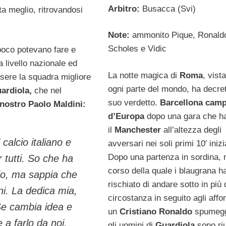
Arbitro:
Busacca (Svi)
ta meglio, ritrovandosi
Note:
ammonito Pique, Ronald
Scholes e Vidic
poco potevano fare e
 livello nazionale ed
La notte magica di
Roma
, vista
ssere la squadra migliore
ogni parte del mondo, ha decret
uardiola,
che nel
suo verdetto.
Barcellona cam
 nostro Paolo Maldini:
d’Europa
dopo una gara che ha
il
Manchester
all’altezza degli
calcio italiano e
avversari nei soli primi 10′ inizia
Dopo una partenza in sordina, 
 tutti. So che ha
corso della quale i blaugrana h
io, ma sappia che
rischiato di andare sotto in più 
ni. La dedica mia,
circostanza in seguito agli affon
 Se cambia idea e
un
Cristiano Ronaldo
spumegg
a farlo da noi.
gli uomini di
Guardiola
sono riu