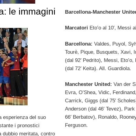
: le immagini
Barcellona-Manchester Unite
Marcatori
Eto’o al 10′, Messi a
Barcellona:
Valdes, Puyol, Syl
Tourè, Pique, Busquets, Xavi, I
(dal 92′ Pedrito), Messi, Eto’o,
(dal 72′ Keita). All. Guardiola.
Manchester United:
Van der S
Evra, O’Shea, Vidic, Ferdinand
Carrick, Giggs (dal 75′ Scholes
Anderson (dal 46′ Tevez), Park 
66′ Berbatov), Ronaldo, Rooney.
a esperienza del suo
Ferguson.
tante i pronostici
za dubbio meritata, contro