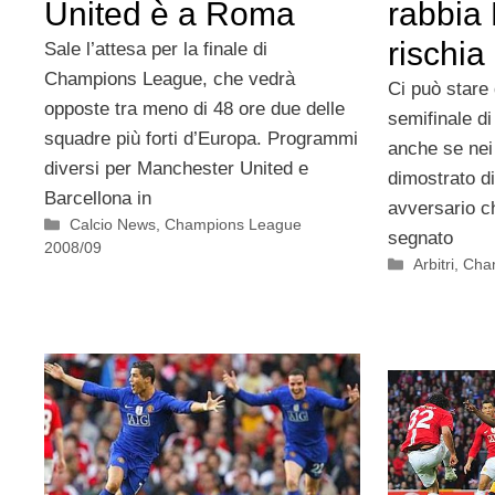
United è a Roma
rabbia
rischia
Sale l’attesa per la finale di
Champions League, che vedrà
Ci può stare 
opposte tra meno di 48 ore due delle
semifinale d
squadre più forti d’Europa. Programmi
anche se nei
diversi per Manchester United e
dimostrato d
Barcellona in
avversario c
Categorie
Calcio News
,
Champions League
segnato
2008/09
Categorie
Arbitri
,
Cha