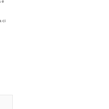
a e
a ci