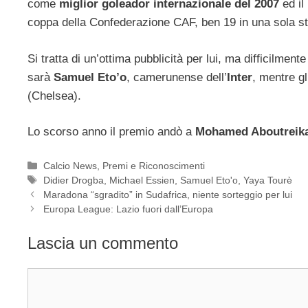
come
miglior goleador internazionale del 2007
ed il
coppa della Confederazione CAF, ben 19 in una sola s
Si tratta di un’ottima pubblicità per lui, ma difficilmente 
sarà
Samuel Eto’o
, camerunense dell’
Inter
, mentre gl
(Chelsea).
Lo scorso anno il premio andò a
Mohamed Aboutreik
Categorie
Calcio News
,
Premi e Riconoscimenti
Tag
Didier Drogba
,
Michael Essien
,
Samuel Eto'o
,
Yaya Tourè
Maradona “sgradito” in Sudafrica, niente sorteggio per lui
Europa League: Lazio fuori dall’Europa
Lascia un commento
Commento