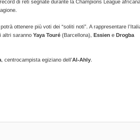
 record di reti segnate durante la Champions League african
tagione.
potrà ottenere più voti dei “soliti noti”. A rappresentare l’Itali
i altri saranno
Yaya Touré
(Barcellona),
Essien
e
Drogba
a
, centrocampista egiziano dell’
Al-Ahly
.