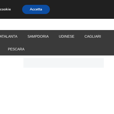
 cookie
Accetta
S
CALCIOMERCATO
ALLENATORI
ATALANTA
SAMPDORIA
UDINESE
CAGLIARI
PESCARA