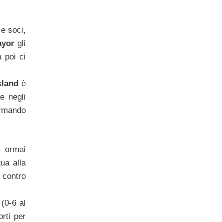
o
e soci,
ayor
gli
 poi ci
kland
è
e negli
irmando
i ormai
qua alla
1 contro
 (0-6 al
rti per