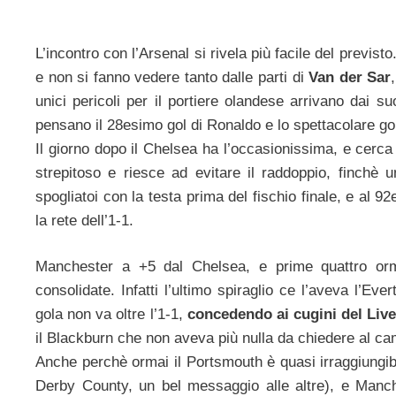
L’incontro con l’Arsenal si rivela più facile del previst
e non si fanno vedere tanto dalle parti di
Van der Sar
unici pericoli per il portiere olandese arrivano dai s
pensano il 28esimo gol di Ronaldo e lo spettacolare go
Il giorno dopo il Chelsea ha l’occasionissima, e cerc
strepitoso e riesce ad evitare il raddoppio, finchè 
spogliatoi con la testa prima del fischio finale, e al 
la rete dell’1-1.
Manchester a +5 dal Chelsea, e prime quattro orm
consolidate. Infatti l’ultimo spiraglio ce l’aveva l’Ev
gola non va oltre l’1-1,
concedendo ai cugini del Live
il Blackburn che non aveva più nulla da chiedere al ca
Anche perchè ormai il Portsmouth è quasi irraggiungibil
Derby County, un bel messaggio alle altre), e Manche