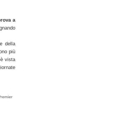
prova a
segnando
e della
ono più
è vista
iornate
Premier