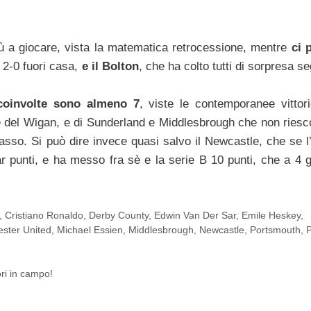
più a giocare, vista la matematica retrocessione, mentre
ci 
 2-0 fuori casa,
e il Bolton
, che ha colto tutti di sorpresa 
coinvolte sono almeno 7
, viste le contemporanee vittori
e del Wigan, e di Sunderland e Middlesbrough che non riesc
basso. Si può dire invece quasi salvo il Newcastle, che se l’
r punti, e ha messo fra sè e la serie B 10 punti, che a 4 g
,
Cristiano Ronaldo
,
Derby County
,
Edwin Van Der Sar
,
Emile Heskey
,
ster United
,
Michael Essien
,
Middlesbrough
,
Newcastle
,
Portsmouth
,
ori in campo!