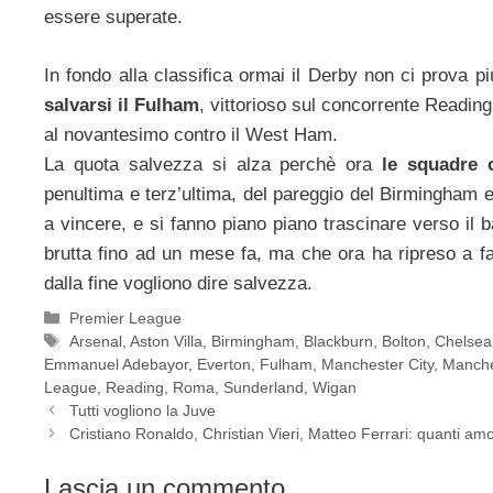
essere superate.
In fondo alla classifica ormai il Derby non ci prova 
salvarsi il Fulham
, vittorioso sul concorrente Reading
al novantesimo contro il West Ham.
La quota salvezza si alza perchè ora
le squadre 
penultima e terz’ultima, del pareggio del Birmingham 
a vincere, e si fanno piano piano trascinare verso il 
brutta fino ad un mese fa, ma che ora ha ripreso a fa
dalla fine vogliono dire salvezza.
Categorie
Premier League
Tag
Arsenal
,
Aston Villa
,
Birmingham
,
Blackburn
,
Bolton
,
Chelsea
Emmanuel Adebayor
,
Everton
,
Fulham
,
Manchester City
,
Manche
League
,
Reading
,
Roma
,
Sunderland
,
Wigan
Tutti vogliono la Juve
Cristiano Ronaldo, Christian Vieri, Matteo Ferrari: quanti am
Lascia un commento