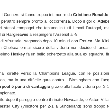
o. I Gunners si fanno troppo intimorire da
Cristiano Ronald
, peraltro sempre pronto all’occorrenza. Dopo il gol di
Adeb
uoi stessi compagni che tentano in tutti i modi l’autogol, ma
l di
Hargreaves
a respingere l’Arsenal a -9.
a di sfruttarla, segnando dopo 10 minuti con
Essien
. Ma
Kir
un Chelsea ormai sicuro della vittoria non decide di andar
92esimo
Heskey
fa un bello scherzetto alla sua ex squadra, f
ai dirette verso la Champions League, con le posizion
erton, ma in una difficile gara contro il Birmingham con l’ac
rpool 5 punti di vantaggio
grazie alla facile vittoria per 3-
mpionato.
e dopo il pareggio contro il rinato Newcastle, e Aston Villa
ster City (vincitore per 2-1 a Sunderland) sono troppo fo