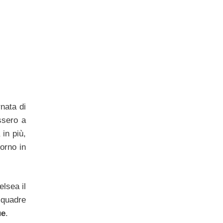
rnata di
ssero a
in più,
orno in
elsea il
squadre
ue
.