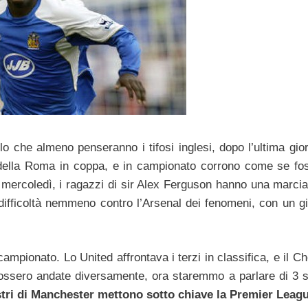
llo che almeno penseranno i tifosi inglesi, dopo l’ultima gio
 della Roma in coppa, e in campionato corrono come se fo
l mercoledì, i ragazzi di sir Alex Ferguson hanno una marcia 
ifficoltà nemmeno contro l’Arsenal dei fenomeni, con un gi
campionato. Lo United affrontava i terzi in classifica, e il Ch
fossero andate diversamente, ora staremmo a parlare di 3 
estri di Manchester mettono sotto chiave la Premier Leag