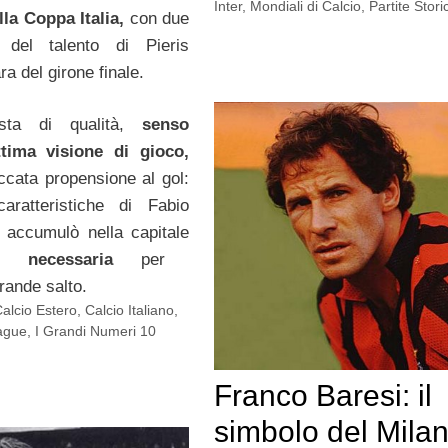
Inter
,
Mondiali di Calcio
,
Partite Stori
la Coppa Italia,
con due
 del talento di Pieris
ra del girone finale.
sta di qualità,
senso
ttima visione di gioco,
iccata propensione al gol:
aratteristiche di Fabio
 accumulò nella capitale
za necessaria
per
rande salto.
alcio Estero
,
Calcio Italiano
,
ague
,
I Grandi Numeri 10
Franco Baresi: il
simbolo del Milan