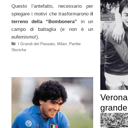
Questo l’antefatto, necessario per
spiegare i motivi che trasformarono
il
terreno della “Bombonera”
in un
campo di battaglia (e non è un
eufemismo!).
Categorie
I Grandi del Passato
,
Milan
,
Partite
Storiche
Verona-
grande