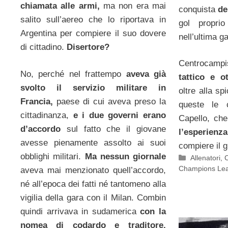
chiamata alle armi,
ma non era mai
conquista
del
salito sull’aereo che lo riportava in
gol proprio
Argentina per compiere il suo dovere
nell’ultima ga
di cittadino.
Disertore?
Centrocampi
No, perché nel frattempo
aveva già
tattico e o
svolto il servizio militare in
oltre alla sp
Francia,
paese di cui aveva preso la
queste le c
cittadinanza,
e i due governi erano
Capello, che
d’accordo
sul fatto che il giovane
l’esperien
avesse pienamente assolto ai suoi
compiere il g
obblighi militari.
Ma nessun giornale
Categorie
Allenatori
,
C
Champions Le
aveva mai menzionato quell’accordo,
né all’epoca dei fatti né tantomeno alla
vigilia della gara con il Milan. Combin
quindi arrivava in sudamerica
con la
nomea di codardo e traditore.