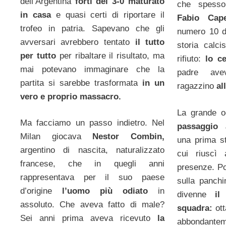
dell’Argentina
forti del 3-0 maturato
che spesso
in casa
e quasi certi di riportare il
Fabio Cape
trofeo in patria. Sapevano che gli
numero 10 de
avversari avrebbero tentato
il tutto
storia calci
per tutto
per ribaltare il risultato, ma
rifiuto:
lo ce
mai potevano immaginare che la
padre ave
partita si sarebbe trasformata
in un
ragazzino
al
vero e proprio massacro.
La grande o
Ma facciamo un passo indietro. Nel
passaggio 
Milan giocava
Nestor Combin,
una prima st
argentino di nascita, naturalizzato
cui riuscì 
francese, che in quegli anni
presenze. Po
rappresentava per il suo paese
sulla panchi
d’origine
l’uomo più odiato
in
divenne
il f
assoluto. Che aveva fatto di male?
squadra:
ott
Sei anni prima aveva ricevuto
la
abbondantem