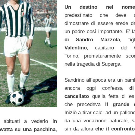
Un destino nel nome
predestinato che deve 
dimostrare di essere erede d
un padre così importante. E’ la
di Sandro Mazzola,
fig
Valentino,
capitano del 
Torino, prematuramente sco
nella tragedia di Superga.
Sandrino all’epoca era un bam
ancora oggi confessa
d
cancellato
quella fetta di es
che precedeva
il grande d
Iniziò a tirar calci ad un pallon
da una vocazione naturale, 
 abituati a vederlo
in
sin da allora
che il confronto
avatta su una panchina,