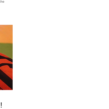
che
!