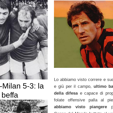
Lo abbiamo visto correre e su
Milan 5-3: la
e giù per il campo,
ultimo b
 beffa
della difesa
e capace di prop
folate offensive palla al p
abbiamo visto piangere