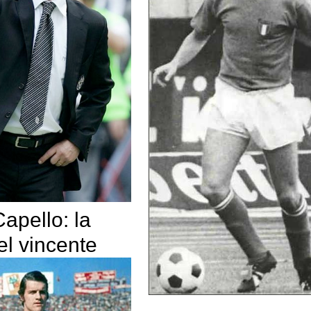
apello: la
el vincente