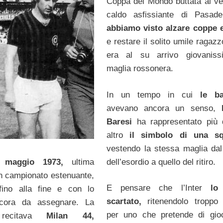
Coppa del Mondo buttata al ve
caldo asfissiante di Pasa
abbiamo visto alzare coppe e
e restare il solito umile ragaz
era al su arrivo giovaniss
maglia rossonera.
In un tempo in cui
le ba
avevano ancora un senso,
Baresi
ha rappresentato più 
altro
il simbolo di una sq
vestendo la stessa maglia dal
dell’esordio a quello del ritiro.
 maggio 1973,
ultima
un campionato estenuante,
E pensare che l’Inter
lo
fino alla fine e con lo
scartato,
ritenendolo troppo 
ncora da assegnare. La
per uno che pretende di gio
a recitava
Milan 44,