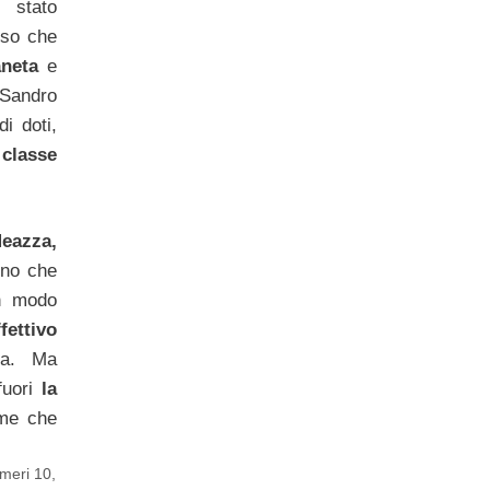
 stato
sso che
aneta
e
 Sandro
i doti,
classe
eazza,
ino che
n modo
fettivo
la. Ma
fuori
la
ome che
meri 10
,