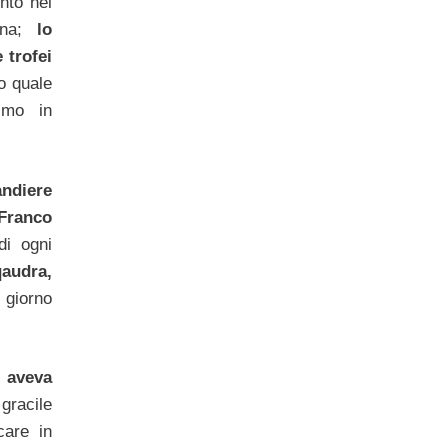
nto nel
dena;
lo
 trofei
zo quale
imo in
ndiere
Franco
di ogni
audra,
 giorno
 aveva
gracile
care in