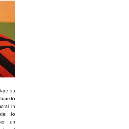
dare su
aluardo
orsi in
iede;
lo
per un