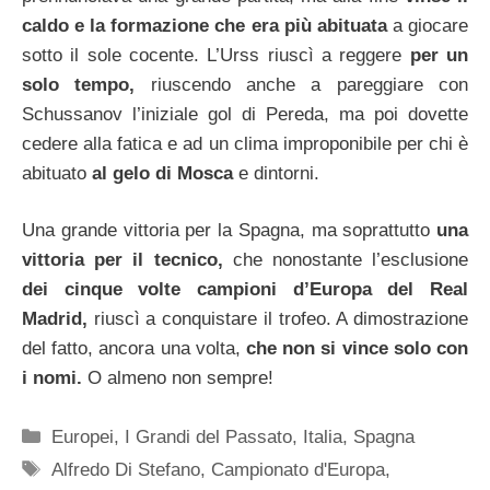
caldo e la formazione che era più abituata
a giocare
sotto il sole cocente. L’Urss riuscì a reggere
per un
solo tempo,
riuscendo anche a pareggiare con
Schussanov l’iniziale gol di Pereda, ma poi dovette
cedere alla fatica e ad un clima improponibile per chi è
abituato
al gelo di Mosca
e dintorni.
Una grande vittoria per la Spagna, ma soprattutto
una
vittoria per il tecnico,
che nonostante l’esclusione
dei cinque volte campioni d’Europa del Real
Madrid,
riuscì a conquistare il trofeo. A dimostrazione
del fatto, ancora una volta,
che non si vince solo con
i nomi.
O almeno non sempre!
Categorie
Europei
,
I Grandi del Passato
,
Italia
,
Spagna
Tag
Alfredo Di Stefano
,
Campionato d'Europa
,