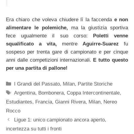
Era chiaro che voleva chiudere lì la faccenda
e non
alimentare le polemiche,
ma la giustizia sportiva
fece ugualmente il suo corso:
Poletti venne
squalificato a vita,
mentre
Aguirre-Suarez
fu
sospeso per trenta gare di campionato e per cinque
anni dalle competizioni internazionali.
E tutto questo
per una partita di pallone!
Categorie
I Grandi del Passato
,
Milan
,
Partite Storiche
Tag
Argentina
,
Bombonera
,
Coppa Intercontinentale
,
Estudiantes
,
Francia
,
Gianni Rivera
,
Milan
,
Nereo
Rocco
Ligue 1: unico campionato ancora aperto,
incertezza su tutti i fronti