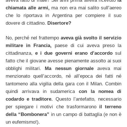
aveva fatto di male? Sei anni prima aveva ricevuto
la
chiamata alle armi,
ma non era mai salito sull’aereo
che lo riportava in Argentina per compiere il suo
dovere di cittadino.
Disertore?
No, perché nel frattempo
aveva già svolto il servizio
militare in Francia,
paese di cui aveva preso la
cittadinanza,
e i due governi erano d’accordo
sul
fatto che il giovane avesse pienamente assolto ai suoi
obblighi militari.
Ma nessun giornale
aveva mai
menzionato quell’accordo, né all’epoca dei fatti né
tantomeno alla vigilia della gara con il Milan. Combin
quindi arrivava in sudamerica
con la nomea di
codardo e traditore.
Questo l’antefatto, necessario
per spiegare i motivi che trasformarono
il terreno
della “Bombonera”
in un campo di battaglia (e non è
un eufemismo!).