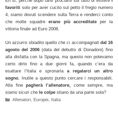
Eh si, perché dopo tanti proclami sul fatto di essere
i
favoriti
solo per aver cucito sul petto il fregio numero
4, siamo dovuti scendere sulla Terra e renderci conto
che molte squadre
erano più accreditate
per la
vittoria finale ad Euro 2008.
Un azzurro sbiadito quello che ci accompagnati
dal 16
agosto del 2006
(data del debutto di Donadoni) fino
alla disfatta con la Spagna, ma questo non potevamo
certo dirlo fino a due giorni fa, quando c’era da
esaltare l’Italia e spronarla
a regalarci un altro
sogno.
Inutile a questo punto cercare i responsabili.
Alla fine
pagherà l’allenatore,
come sempre, ma
siamo sicuri che
le colpe
stiano da una parte sola?
Categorie
Allenatori
,
Europei
,
Italia