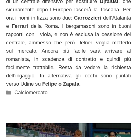
di un centrale difensivo per sostituire
Ujfalusi
, che
sicuramente dopo l’Europeo lascerà la Toscana. Per
ora i nomi in lizza sono due:
Carrozzieri
dell’Atalanta
e
Ferrari
della Roma. I bergamaschi sono in buoni
rapporti con i viola, e non è esclusa la cessione del
centrale, ammesso che però Delneri voglia metterlo
sul mercato. Ancora più facile sarà arrivare al
romanista, in scadenza di contratto e quindi più
facilmente trattabile. Resta da vedere la richiesta
dell’ingaggio. In alternativa gli occhi sono puntati
verso Udine su
Felipe o Zapata
.
Categorie
Calciomercato