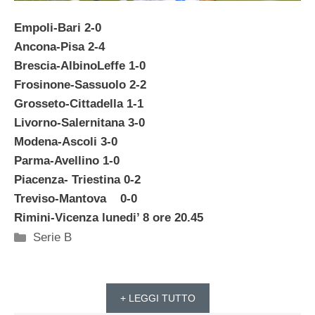
Empoli-Bari 2-0
Ancona-Pisa 2-4
Brescia-AlbinoLeffe 1-0
Frosinone-Sassuolo 2-2
Grosseto-Cittadella 1-1
Livorno-Salernitana 3-0
Modena-Ascoli 3-0
Parma-Avellino 1-0
Piacenza- Triestina 0-2
Treviso-Mantova 0-0
Rimini-Vicenza lunedi’ 8 ore 20.45
Categorie
Serie B
+ LEGGI TUTTO