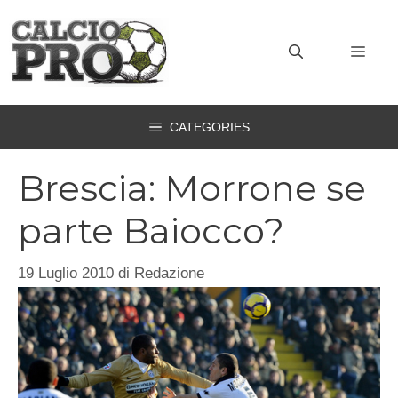
Vai
al
MEN
contenuto
CATEGORIES
Brescia: Morrone se
parte Baiocco?
19 Luglio 2010
di
Redazione