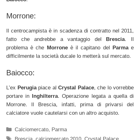
Morrone:
Il centrocampista è in scadenza di contratto nel 2011,
fatto che andrebbe a vantaggio del
Brescia
. Il
problema è che
Morrone
è il capitano del
Parma
e
difficilmente la società ducale lo metterà sul mercato.
Baiocco:
L’ex
Perugia
piace al
Crystal Palace
, che lo vorrebbe
portare in
Inghilterra
. Operazione legata a quella di
Morrone. Il Brescia, infatti, prima di privarsi del
calciatore vuole cautelarsi con un altro acquisto.
Categorie
Calciomercato
,
Parma
Tag
Brescia
,
calciomercato 2010
,
Crystal Palace
,