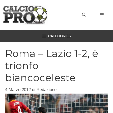
Vai
al
MEN
contenuto
CATEGORIES
Roma – Lazio 1-2, è
trionfo
biancoceleste
4 Marzo 2012
di
Redazione