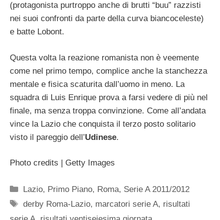
(protagonista purtroppo anche di brutti “buu” razzisti
nei suoi confronti da parte della curva biancoceleste)
e batte Lobont.
Questa volta la reazione romanista non è veemente
come nel primo tempo, complice anche la stanchezza
mentale e fisica scaturita dall’uomo in meno. La
squadra di Luis Enrique prova a farsi vedere di più nel
finale, ma senza troppa convinzione. Come all’andata
vince la Lazio che conquista il terzo posto solitario
visto il pareggio dell’
Udinese
.
Photo credits | Getty Images
Categorie
Lazio
,
Primo Piano
,
Roma
,
Serie A 2011/2012
Tag
derby Roma-Lazio
,
marcatori serie A
,
risultati
serie A
,
risultati ventiseiesima giornata