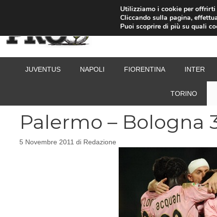
Vai
Utilizziamo i cookie per offrirt
Cliccando sulla pagina, effettua
al
Puoi scoprire di più su quali c
contenuto
JUVENTUS
NAPOLI
FIORENTINA
INTER
TORINO
Palermo – Bologna 3-
5 Novembre 2011
di
Redazione