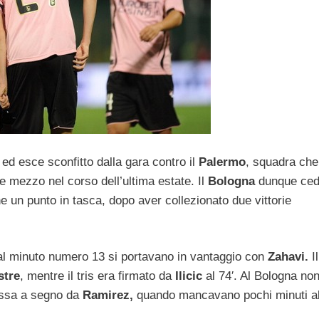
d esce sconfitto dalla gara contro il
Palermo
, squadra che 
 e mezzo nel corso dell’ultima estate. Il
Bologna
dunque ced
e un punto in tasca, dopo aver collezionato due vittorie
à al minuto numero 13 si portavano in vantaggio con
Zahavi.
Il
stre
, mentre il tris era firmato da
Ilicic
al 74′. Al Bologna no
messa a segno da
Ramirez,
quando mancavano pochi minuti a