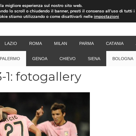
i la migliore esperienza sul nostro sito web.
ndo lo scroll o chiudendo il banner, presti il consenso all’uso di tutti i
ookie stiamo utilizzando o come disattivarli nelle
impostazioni
NEW
LAZIO
ROMA
MILAN
PARMA
CATANIA
PALERMO
GENOA
CHIEVO
SIENA
BOLOGNA
1: fotogallery