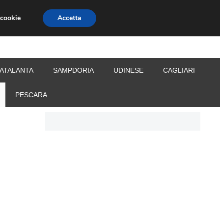
 cookie
Accetta
S
CALCIOMERCATO
ALLENATORI
ATALANTA
SAMPDORIA
UDINESE
CAGLIARI
PESCARA