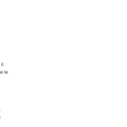
il
e le
n
l