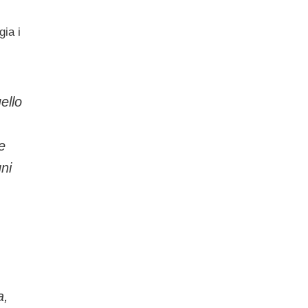
gia i
ello
e
ni
a,