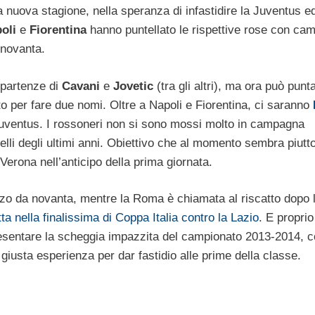
lla nuova stagione, nella speranza di infastidire la Juventus e
oli
e
Fiorentina
hanno puntellato le rispettive rose con ca
 novanta.
e partenze di
Cavani
e
Jovetic
(tra gli altri), ma ora può punt
o per fare due nomi. Oltre a Napoli e Fiorentina, ci saranno
 Juventus. I rossoneri non si sono mossi molto in campagna
lli degli ultimi anni. Obiettivo che al momento sembra piutt
Verona nell’anticipo della prima giornata.
zzo da novanta, mentre la Roma è chiamata al riscatto dopo 
tta nella finalissima di Coppa Italia contro la Lazio
. E proprio
esentare la scheggia impazzita del campionato 2013-2014, 
giusta esperienza per dar fastidio alle prime della classe.