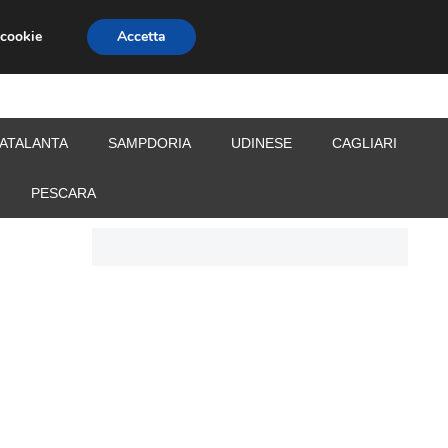
 cookie
Accetta
S
CALCIOMERCATO
ALLENATORI
ATALANTA
SAMPDORIA
UDINESE
CAGLIARI
PESCARA