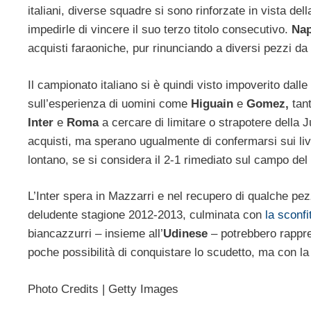
italiani, diverse squadre si sono rinforzate in vista de
impedirle di vincere il suo terzo titolo consecutivo.
Nap
acquisti faraoniche, pur rinunciando a diversi pezzi da
Il campionato italiano si è quindi visto impoverito dall
sull’esperienza di uomini come
Higuain
e
Gomez,
tant
Inter
e
Roma
a cercare di limitare o strapotere della
acquisti, ma sperano ugualmente di confermarsi sui live
lontano, se si considera il 2-1 rimediato sul campo del 
L’Inter spera in Mazzarri e nel recupero di qualche pe
deludente stagione 2012-2013, culminata con
la sconfi
biancazzurri – insieme all’
Udinese
– potrebbero rappr
poche possibilità di conquistare lo scudetto, ma con la 
Photo Credits | Getty Images