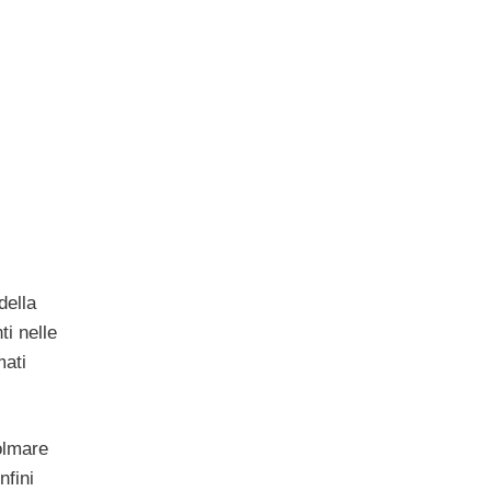
della
ti nelle
mati
colmare
nfini