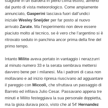
stagione in un Barbera in pieno clima estivo, almeno
dal punto di vista meteorologico. Come ampiamente
annunciato,
Gasperini
lasciava fuori dall’undici
iniziale
Wesley Sneijder
per far posto al nuovo
arrivato
Zarate.
Ma l’esperimento non deve essere
piaciuto molto al tecnico, se è vero che l’argentino si è
ritrovato seduto in panchina ancor prima della fine del
primo tempo.
Intanto
Milito
aveva portato in vantaggio i nerazzurri
al minuto numero 33 e la serata sembrava mettersi
davvero bene per i milanesi. Ma i padroni di casa non
mollavano e ad inizio ripresa riuscivano ad agguantare
il pareggio con
Miccoli,
che sfruttava un passaggio di
Barreto ed infilava Julio Cesar. Passavano appena tre
minuti e Milito festeggiava la sua personale doppietta,
ma la gioia durava poco, visto che al 54′
Hernandez