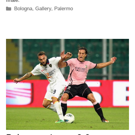
finale.
Categorie
Bologna
,
Gallery
,
Palermo