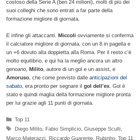
costoso della Serie A (ben 24 milioni), molti di più dei
suoi colleghi che sono entrati a far parte della
formazione migliore di giornata.
E infine gli attaccanti.
Miccoli
ovviamente si conferma
il calciatore migliore di giornata, con un 8 in pagella e
un +6 dovuto alla doppietta alla Roma. Per il resto c’è
molto equilibrio, e qui ha la meglio ancora un altro
genoano,
Milito
, autore di un gol e un assist, e
Amoruso
, che come previsto dalle
anticipazioni del
sabato
, era pronto per segnare il
gol dell’ex
. Gol è
stato e quindi maglia della formazione migliore pronta
per lui grazie agli 11 punti di giornata.
Categorie
Top 11
Tag
Diego Milito
,
Fabio Simplicio
,
Giuseppe Sculli
,
Marco Materazzi
,
Riccardo Guarente
,
Rubinho
,
Top 11