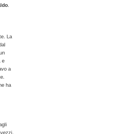
ldo
.
te. La
dal
 un
 e
avo a
e.
he ha
agli
avezzi,