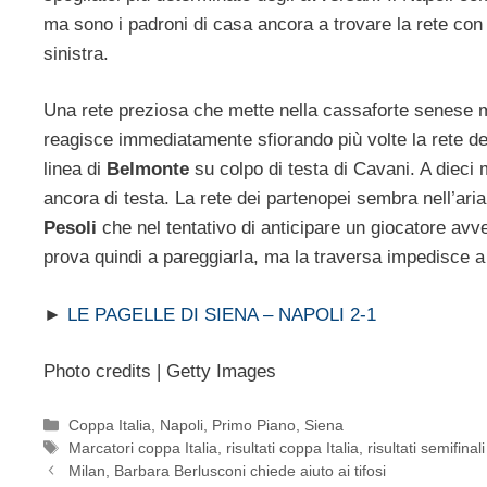
ma sono i padroni di casa ancora a trovare la rete co
sinistra.
Una rete preziosa che mette nella cassaforte senese 
reagisce immediatamente sfiorando più volte la rete del
linea di
Belmonte
su colpo di testa di Cavani. A dieci m
ancora di testa. La rete dei partenopei sembra nell’aria 
Pesoli
che nel tentativo di anticipare un giocatore avver
prova quindi a pareggiarla, ma la traversa impedisce 
►
LE PAGELLE DI SIENA – NAPOLI 2-1
Photo credits | Getty Images
Categorie
Coppa Italia
,
Napoli
,
Primo Piano
,
Siena
Tag
Marcatori coppa Italia
,
risultati coppa Italia
,
risultati semifinal
Milan, Barbara Berlusconi chiede aiuto ai tifosi