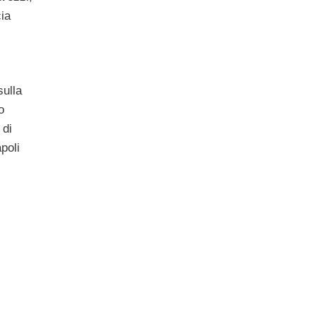
ia
sulla
o
 di
poli