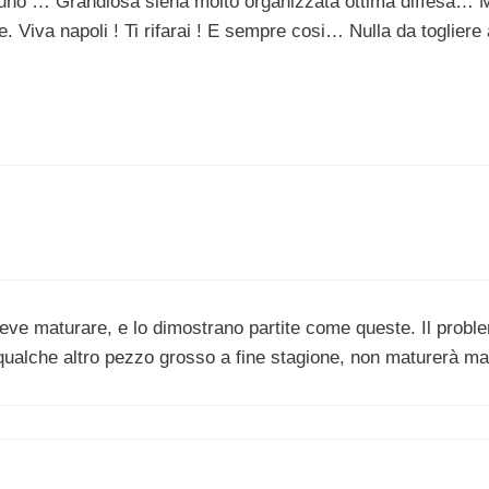
suno … Grandiosa siena molto organizzata ottima diffesa… 
 Viva napoli ! Ti rifarai ! E sempre cosi… Nulla da togliere 
eve maturare, e lo dimostrano partite come queste. Il probl
qualche altro pezzo grosso a fine stagione, non maturerà ma