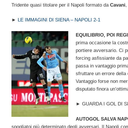
Tridente quasi titolare per il Napoli formato da
Cavani
►
LE IMMAGINI DI SIENA – NAPOLI 2-1
EQUILIBRIO, POI RE
prima occasione la costr
portiere avversario. Ci 
forcing asfissiante da p
passa in vantaggio prima
sfruttare un errore dell
Vantaggio forse non meri
disputato finora un’ottim
► GUARDA I GOL DI SI
AUTOGOL SALVA NAP
spogliatoi più determinato degli avversari. Il Napoli c