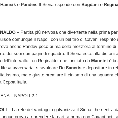
,
Hamsik
e
Pandev
. Il Siena risponde con
Bogdani
e
Regina
GINALDO –
Partita più nervosa che divertente nella prima par
uisce comunque il Napoli con un bel tiro di Cavani respinto 
prova anche Pandev poco prima della mezz’ora al termine di
arte dei suoi compagni di squadra. Il Siena esce alla distanza
 dell’intervallo con Reginaldo, che lanciato da
Mannini
è br
a difesa avversaria, scavalcare
De Sanctis
e depositare in ret
tatissimo, ma è giusto premiare il cinismo di una squadra c
a Coppa Italia.
ENA – NAPOLI 2-1
OLI –
La rete del vantaggio galvanizza il Siena che rientra d
omunque prova a riprendere la partita prima con Cavani poi L