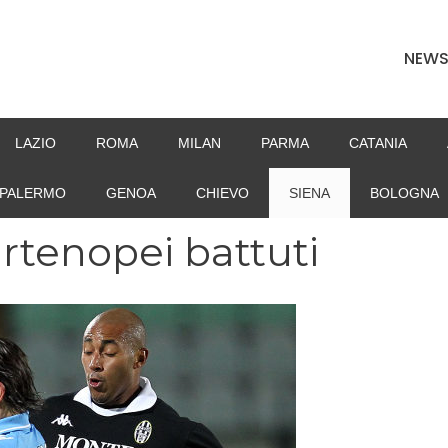
NEW
LAZIO
ROMA
MILAN
PARMA
CATANIA
PALERMO
GENOA
CHIEVO
SIENA
BOLOGNA
artenopei battuti