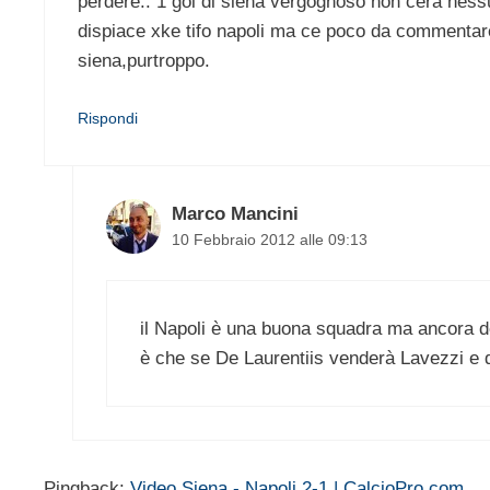
perdere.. 1 gol di siena vergognoso non cera nes
dispiace xke tifo napoli ma ce poco da commentare.
siena,purtroppo.
Rispondi
Marco Mancini
10 Febbraio 2012 alle 09:13
il Napoli è una buona squadra ma ancora d
è che se De Laurentiis venderà Lavezzi e 
Pingback:
Video Siena - Napoli 2-1 | CalcioPro.com