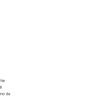
he
di
gno da