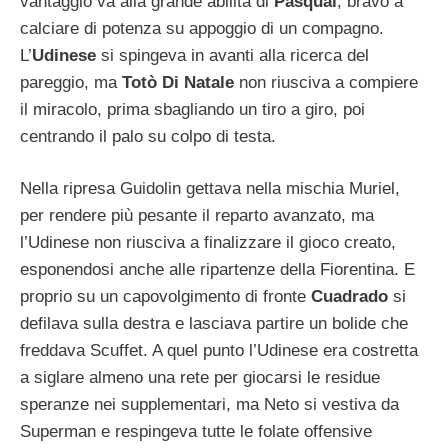
vantaggio va alla grande abilità di
Pasqual
, bravo a
calciare di potenza su appoggio di un compagno.
L’
Udinese
si spingeva in avanti alla ricerca del
pareggio, ma
Totò Di Natale
non riusciva a compiere
il miracolo, prima sbagliando un tiro a giro, poi
centrando il palo su colpo di testa.
Nella ripresa Guidolin gettava nella mischia Muriel,
per rendere più pesante il reparto avanzato, ma
l’Udinese non riusciva a finalizzare il gioco creato,
esponendosi anche alle ripartenze della Fiorentina. E
proprio su un capovolgimento di fronte
Cuadrado
si
defilava sulla destra e lasciava partire un bolide che
freddava Scuffet. A quel punto l’Udinese era costretta
a siglare almeno una rete per giocarsi le residue
speranze nei supplementari, ma Neto si vestiva da
Superman e respingeva tutte le folate offensive