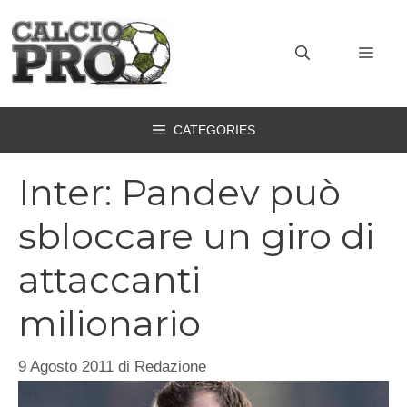
Vai
al
MEN
contenuto
CATEGORIES
Inter: Pandev può
sbloccare un giro di
attaccanti
milionario
9 Agosto 2011
di
Redazione