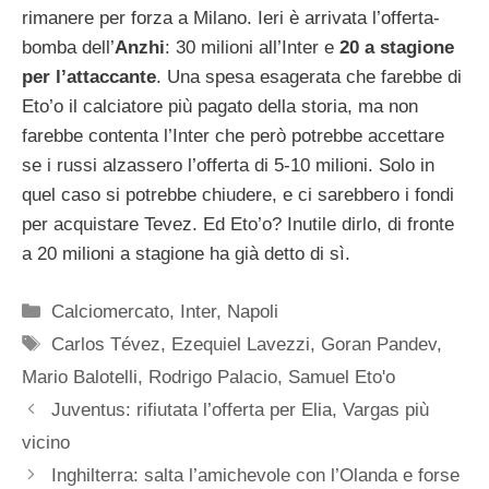
rimanere per forza a Milano. Ieri è arrivata l’offerta-
bomba dell’
Anzhi
: 30 milioni all’Inter e
20 a stagione
per l’attaccante
. Una spesa esagerata che farebbe di
Eto’o il calciatore più pagato della storia, ma non
farebbe contenta l’Inter che però potrebbe accettare
se i russi alzassero l’offerta di 5-10 milioni. Solo in
quel caso si potrebbe chiudere, e ci sarebbero i fondi
per acquistare Tevez. Ed Eto’o? Inutile dirlo, di fronte
a 20 milioni a stagione ha già detto di sì.
Categorie
Calciomercato
,
Inter
,
Napoli
Tag
Carlos Tévez
,
Ezequiel Lavezzi
,
Goran Pandev
,
Mario Balotelli
,
Rodrigo Palacio
,
Samuel Eto'o
Juventus: rifiutata l’offerta per Elia, Vargas più
vicino
Inghilterra: salta l’amichevole con l’Olanda e forse