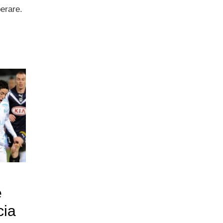
perare.
e
cia