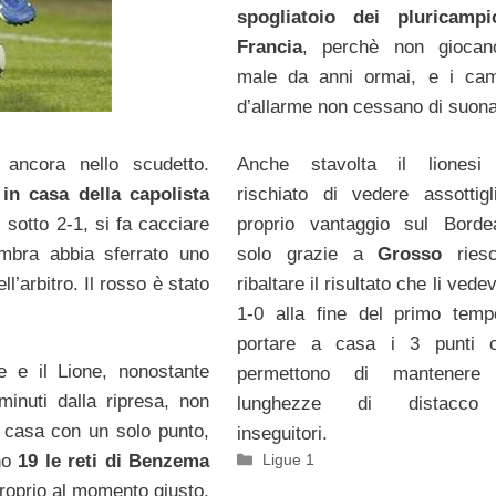
spogliatoio dei pluricampi
Francia
, perchè non giocan
male da anni ormai, e i cam
d’allarme non cessano di suona
ancora nello scudetto.
Anche stavolta il lionesi
 in casa della capolista
rischiato di vedere assottigli
i sotto 2-1, si fa cacciare
proprio vantaggio sul Borde
sembra abbia sferrato uno
solo grazie a
Grosso
ries
ll’arbitro. Il rosso è stato
ribaltare il risultato che li vede
1-0 alla fine del primo tem
portare a casa i 3 punti c
 e il Lione, nonostante
permettono di mantener
inuti dalla ripresa, non
lunghezze di distacco 
a casa con un solo punto,
inseguitori.
Categorie
ono
19 le reti di Benzema
Ligue 1
proprio al momento giusto,