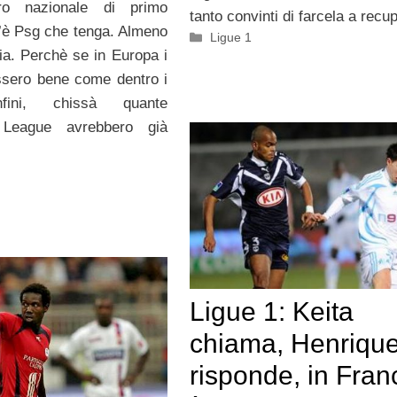
tro nazionale di primo
tanto convinti di farcela a recu
 c’è Psg che tenga. Almeno
Categorie
Ligue 1
ia. Perchè se in Europa i
ssero bene come dentro i
nfini, chissà quante
League avrebbero già
Ligue 1: Keita
chiama, Henriqu
risponde, in Fran