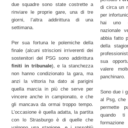
due squadre sono state costrette a
di circa un 
rinviare le proprie gare, una di tre
per infortuni
giorni, l’altra addirittura di una
hai uno de
settimana.
nazionale v
abbia fatto 
Per sua fortuna le polemiche della
della stagi
finale (alcuni striscioni irriverenti dei
professioni
sostenitori del PSG sono addirittura
sua opport
finiti in tribunale
), e la stanchezza
valere mol
non hanno condizionato la gara, ma
panchinaro.
anzi la vittoria ha dato ai parigini
quella marcia in più che serve per
Sono due i g
vincere anche in campionato, e che
al Psg, che 
gli mancava da ormai troppo tempo.
permette p
L’occasione è quella adatta, la partita
quando ti
con lo Strasburgo è di quelle che
formazion
valgono una stagione, e i rossoblù