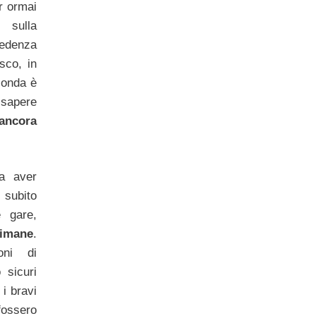
er ormai
 sulla
cedenza
sco, in
conda è
 sapere
ancora
va aver
 subito
e gare,
timane
.
oni di
 sicuri
 i bravi
ossero