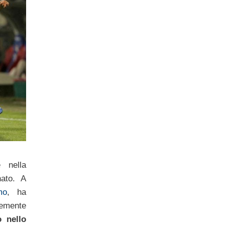
 nella
ato. A
mo
, ha
temente
o nello