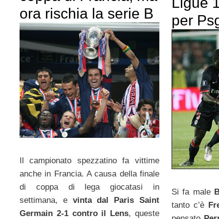
Ligue 1
ora rischia la serie B
per Ps
Il campionato spezzatino fa vittime
anche in Francia. A causa della finale
di coppa di lega giocatasi in
Si fa male
settimana, e
vinta dal Paris Saint
tanto c’è
Fr
Germain 2-1 contro il Lens
, queste
pensato
Per