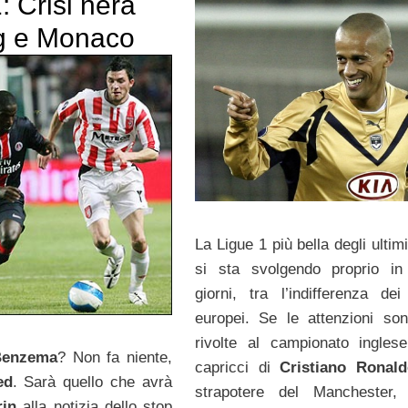
: Crisi nera
g e Monaco
La Ligue 1 più bella degli ultim
si sta svolgendo proprio in
giorni, tra l’indifferenza de
europei. Se le attenzioni son
rivolte al campionato inglese
Benzema
? Non fa niente,
capricci di
Cristiano Rona
ed
. Sarà quello che avrà
strapotere del Manchester,
rin
alla notizia dello stop