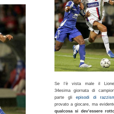
Se l’è vista male il Lione
34esima giornata di campion
parte gli
episodi di razzis
provato a giocare, ma eviden
qualcosa si dev’essere rott