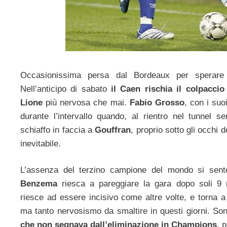
Occasionissima persa dal Bordeaux per sperare 
Nell’anticipo di sabato
il Caen rischia il colpaccio
Lione
più nervosa che mai.
Fabio Grosso
, con i suo
durante l’intervallo quando, al rientro nel tunnel 
schiaffo in faccia a
Gouffran
, proprio sotto gli occhi de
inevitabile.
L’assenza del terzino campione del mondo si sente
Benzema
riesca a pareggiare la gara dopo soli 9 m
riesce ad essere incisivo come altre volte, e torna 
ma tanto nervosismo da smaltire in questi giorni. S
che non segnava dall’eliminazione in Champions
, 