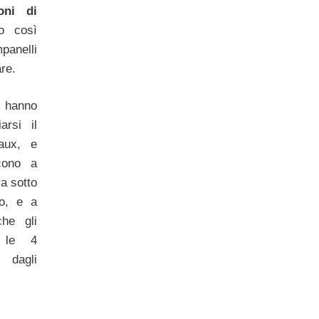
oni di
o così
panelli
re.
 hanno
arsi il
aux, e
cono a
va sotto
po, e a
he gli
e le 4
dagli