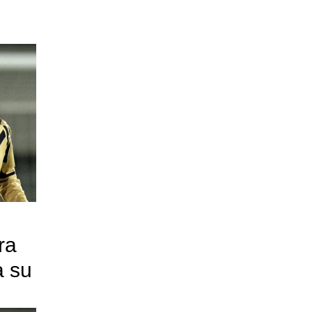
ra
a su