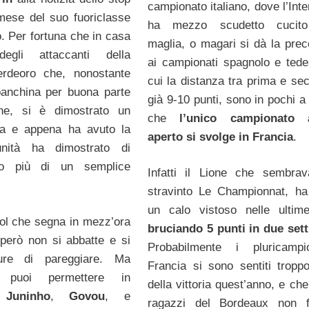
campionato italiano, dove l’Int
mese del suo fuoriclasse
ha mezzo scudetto cucito
o. Per fortuna che in casa
maglia, o magari si dà la pre
gli attaccanti della
ai campionati spagnolo e tede
erdeoro che, nonostante
cui la distanza tra prima e se
panchina per buona parte
già 9-10 punti, sono in pochi a
one, si è dimostrato un
che
l’unico campionato 
sta e appena ha avuto la
aperto si svolge in Francia
.
unità ha dimostrato di
to più di un semplice
Infatti il Lione che sembra
stravinto Le Championnat, ha
un calo vistoso nelle ultim
ol che segna in mezz’ora
bruciando 5 punti in due set
però non si abbatte e si
Probabilmente i pluricampi
ure di pareggiare. Ma
Francia si sono sentiti troppo
 puoi permettere in
della vittoria quest’anno, e che
e
Juninho
,
Govou
, e
ragazzi del Bordeaux non f