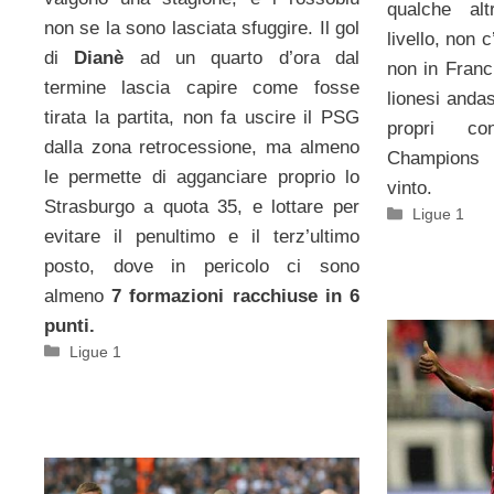
qualche al
non se la sono lasciata sfuggire. Il gol
livello, non
di
Dianè
ad un quarto d’ora dal
non in Franc
termine lascia capire come fosse
lionesi anda
tirata la partita, non fa uscire il PSG
propri co
dalla zona retrocessione, ma almeno
Champions 
le permette di agganciare proprio lo
vinto.
Strasburgo a quota 35, e lottare per
Categorie
Ligue 1
evitare il penultimo e il terz’ultimo
posto, dove in pericolo ci sono
almeno
7 formazioni racchiuse in 6
punti.
Categorie
Ligue 1