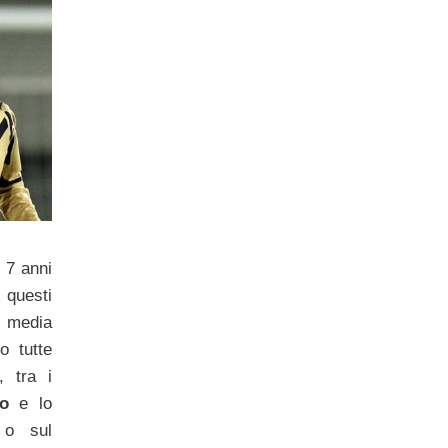
i 7 anni
 questi
i media
o tutte
, tra i
ldo
e lo
 o sul