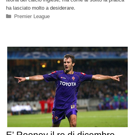
ha lasciato molto a desiderare.
Categorie
Premier League
E’ Rooney il re di dicembre