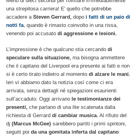
Meno di dieci secondi per rovinare irrimediabilmente
una strepitosa carriera! E’ quello che potrebbe
accadere a
Steven Gerrard,
dopo
i fatti di un paio di
notti fa
, quando è rimasto coinvolto in una rissa,
venendo poi accusato
di aggressione e lesioni.
L’impressione è che qualcuno stia cercando
di
speculare sulla situazione,
ma bisogna ammettere
che il capitano del Liverpool era presente ai fatti e non
si è certo tirato indietro al momento
di alzare le mani.
Ieri vi abbiamo dato la notizia così come ci era
arrivata, senza dettagli né spiegazioni esaurienti
sull’accaduto. Oggi arrivano
le testimonianze dei
presenti,
che parlano di una lite scatenata dalla
richiesta di Gerrard
di cambiar musica.
Al rifiuto del
dj
(Marcus McGee)
sarebbero partiti i primi spintoni,
seguiti poi
da una gomitata inferta dal capitano