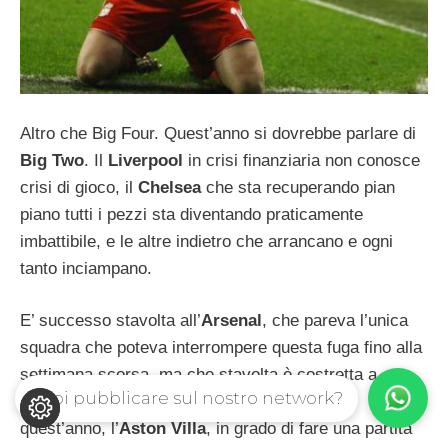
Altro che Big Four. Quest’anno si dovrebbe parlare di
Big Two
. Il
Liverpool
in crisi finanziaria non conosce
crisi di gioco, il
Chelsea
che sta recuperando pian
piano tutti i pezzi sta diventando praticamente
imbattibile, e le altre indietro che arrancano e ogni
tanto inciampano.
E’ successo stavolta all’
Arsenal
, che pareva l’unica
squadra che poteva interrompere questa fuga fino alla
settimana scorsa, ma che stavolta è costretta a
Vuoi pubblicare sul nostro network?
mollare. A farle lo scherzetto è la sorpresa di
quest’anno, l’
Aston Villa
, in grado di fare una partita