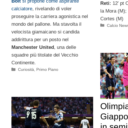
Bolt
si propone come aspirante
Reti:
12′ pt 
calciatore
, rivelando di voler
la Mora (M); 
proseguire la carriera agonistica nel
Cortes (M)
mondo del pallone. Ma stavolta il
Categorie
Calcio New
velocista giamaicano si candida
addirittura per un posto nel
Manchester United
, una delle
squadre più titolate del Vecchio
Continente.
Categorie
Curiosità
,
Primo Piano
Olimpi
Giappo
in semi