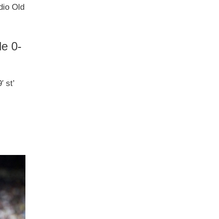
dio Old
le 0-
 st’