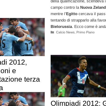
della qualificazione, scendeva 
campo contro la
Nuova Zeland
mentre l’
Egitto
cercava il pass
tentando di strapparlo alla favor
Bielorussia
. Ecco come è anda
Categorie
Calcio News
,
Primo Piano
adi 2012,
oni e
tazione terza
a
Olimpiadi 2012: 