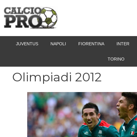
Vai
al
contenuto
JUVENTUS
NAPOLI
FIORENTINA
INTER
TORINO
Olimpiadi 2012