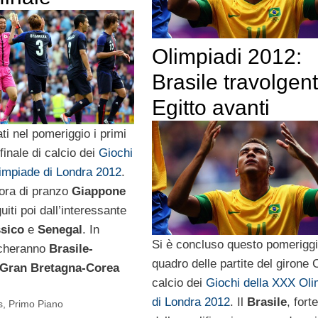
Olimpiadi 2012:
Brasile travolgent
Egitto avanti
ti nel pomeriggio i primi
 finale di calcio dei
Giochi
impiade di Londra 2012
.
ora di pranzo
Giappone
uiti poi dall’interessante
sico
e
Senegal
. In
Si è concluso questo pomeriggio
ocheranno
Brasile-
quadro delle partite del girone 
Gran Bretagna-Corea
calcio dei
Giochi della XXX Ol
di Londra 2012
. Il
Brasile
, fort
s
,
Primo Piano