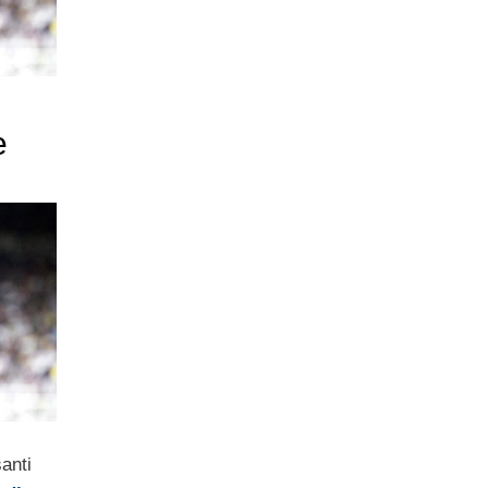
e
anti