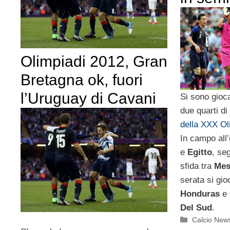
Olimpiadi 2012, Gran
Bretagna ok, fuori
l’Uruguay di Cavani
Si sono gioca
due quarti di
della XXX Ol
In campo all’
e
Egitto
, seg
sfida tra
Mes
serata si gi
Honduras
e
Del Sud
.
Categorie
Calcio New