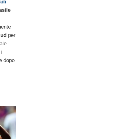
adi
asile
mente
Sud
per
ale.
i
 e dopo