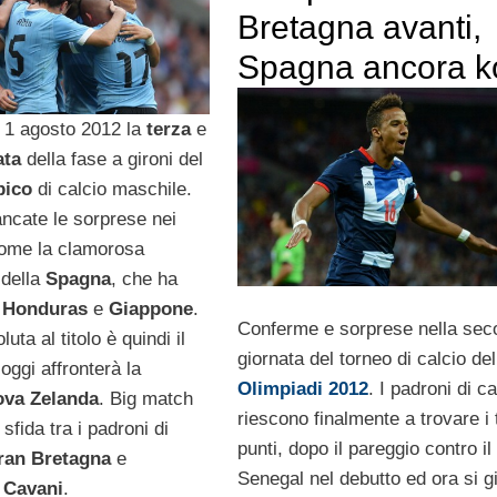
Bretagna avanti,
Spagna ancora k
i 1 agosto 2012 la
terza
e
ata
della fase a gironi del
pico
di calcio maschile.
cate le sorprese nei
 come la clamorosa
 della
Spagna
, che ha
o
Honduras
e
Giappone
.
Conferme e sorprese nella sec
uta al titolo è quindi il
giornata del torneo di calcio del
 oggi affronterà la
Olimpiadi 2012
. I padroni di c
ova
Zelanda
. Big match
riescono finalmente a trovare i 
 sfida tra i padroni di
punti, dopo il pareggio contro il
ran
Bretagna
e
Senegal nel debutto ed ora si 
i
Cavani
.