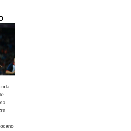
o
onda
le
asa
tre
giocano