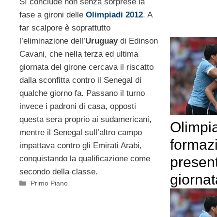
SI conclude non senza sorprese la
fase a gironi delle
Olimpiadi 2012
. A
far scalpore è soprattutto
l’eliminazione dell’
Uruguay
di Edinson
Cavani, che nella terza ed ultima
giornata del girone cercava il riscatto
dalla sconfitta contro il Senegal di
qualche giorno fa. Passano il turno
invece i padroni di casa, opposti
questa sera proprio ai sudamericani,
Olimpi
mentre il Senegal sull’altro campo
formazi
impattava contro gli Emirati Arabi,
conquistando la qualificazione come
presen
secondo della classe.
giornat
Categorie
Primo Piano