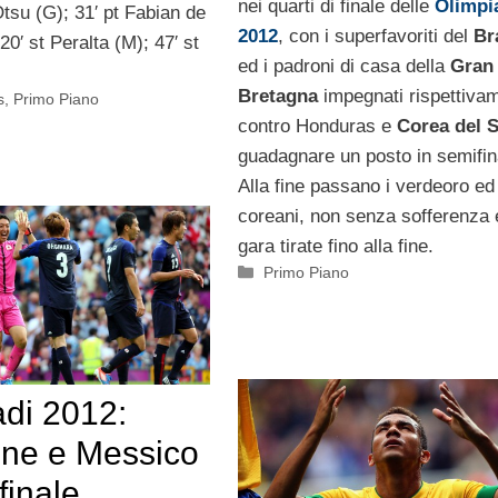
nei quarti di finale delle
Olimpi
Otsu (G); 31′ pt Fabian de
2012
, con i superfavoriti del
Br
20′ st Peralta (M); 47′ st
ed i padroni di casa della
Gran
Bretagna
impegnati rispettiva
s
,
Primo Piano
contro Honduras e
Corea del 
guadagnare un posto in semifin
Alla fine passano i verdeoro ed 
coreani, non senza sofferenza
gara tirate fino alla fine.
Categorie
Primo Piano
adi 2012:
ne e Messico
finale