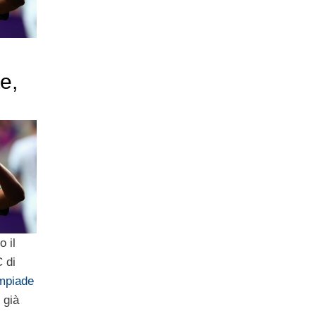
e,
 il
C di
impiade
e già