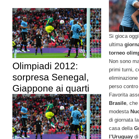
Si gioca ogg
ultima
giorn
torneo olim
Non sono man
Olimpiadi 2012:
primi turni,
sorpresa Senegal,
eliminazione
Giappone ai quarti
perso contr
Favorita assol
Brasile
, che
modesta
Nu
di giornata la
casa della
G
l’Uruguay
d