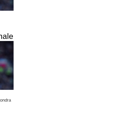
nale
Londra