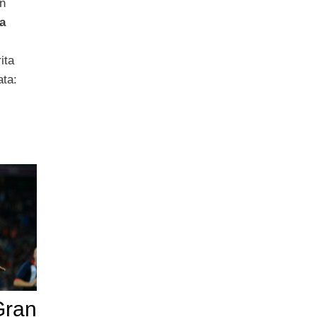
in
a
ita
ta:
Gran