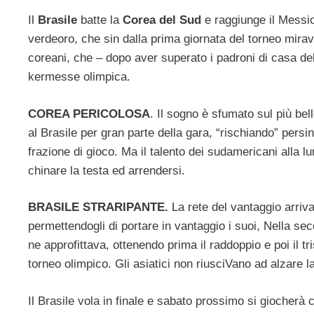
Il
Brasile
batte la
Corea del Sud
e raggiunge il Messic
verdeoro, che sin dalla prima giornata del torneo mirav
coreani, che – dopo aver superato i padroni di casa de
kermesse olimpica.
COREA PERICOLOSA
. Il sogno è sfumato sul più be
al Brasile per gran parte della gara, “rischiando” pers
frazione di gioco. Ma il talento dei sudamericani alla l
chinare la testa ed arrendersi.
BRASILE STRARIPANTE.
La rete del vantaggio arriv
permettendogli di portare in vantaggio i suoi, Nella sec
ne approfittava, ottenendo prima il raddoppio e poi il t
torneo olimpico. Gli asiatici non riusciVano ad alzare l
Il Brasile vola in finale e sabato prossimo si giocherà c