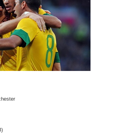
chester
B)