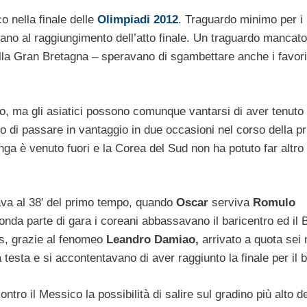
o nella finale delle
Olimpiadi 2012
. Traguardo minimo per i
ano al raggiungimento dell’atto finale. Un traguardo mancato
lla Gran Bretagna – speravano di sgambettare anche i favorit
llo, ma gli asiatici possono comunque vantarsi di aver tenuto
ino di passare in vantaggio in due occasioni nel corso della p
unga è venuto fuori e la Corea del Sud non ha potuto far altro
ava al 38′ del primo tempo, quando
Oscar
serviva
Romulo
onda parte di gara i coreani abbassavano il baricentro ed il 
ris, grazie al fenomeo
Leandro Damiao,
arrivato a quota sei 
a testa e si accontentavano di aver raggiunto la finale per il 
ontro il Messico la possibilità di salire sul gradino più alto d