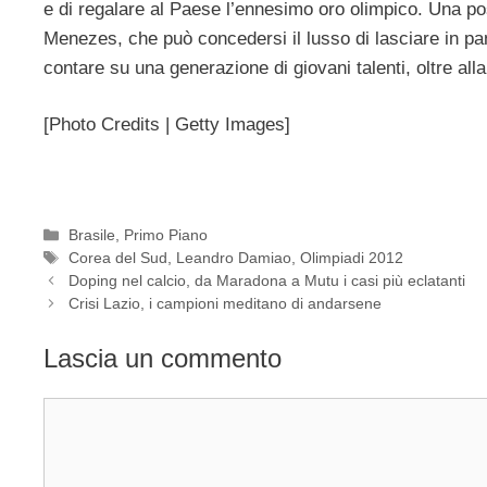
e di regalare al Paese l’ennesimo oro olimpico. Una pos
Menezes, che può concedersi il lusso di lasciare in p
contare su una generazione di giovani talenti, oltre all
[Photo Credits | Getty Images]
Categorie
Brasile
,
Primo Piano
Tag
Corea del Sud
,
Leandro Damiao
,
Olimpiadi 2012
Doping nel calcio, da Maradona a Mutu i casi più eclatanti
Crisi Lazio, i campioni meditano di andarsene
Lascia un commento
Commento