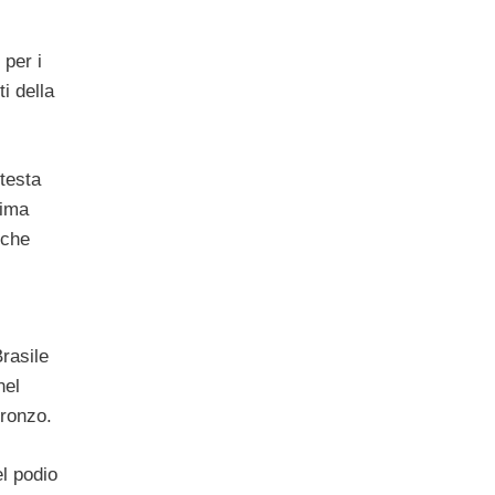
 per i
i della
 testa
rima
 che
Brasile
nel
bronzo.
el podio