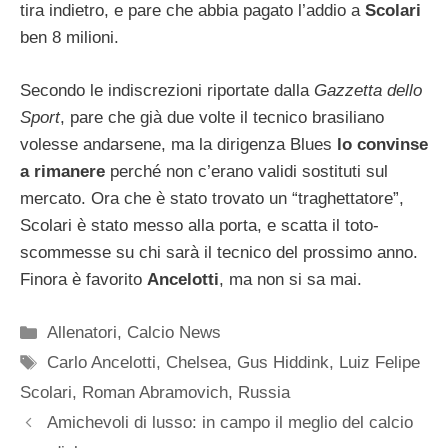
tira indietro, e pare che abbia pagato l’addio a
Scolari
ben 8 milioni.
Secondo le indiscrezioni riportate dalla
Gazzetta dello
Sport
, pare che già due volte il tecnico brasiliano
volesse andarsene, ma la dirigenza Blues
lo convinse
a rimanere
perché non c’erano validi sostituti sul
mercato. Ora che è stato trovato un “traghettatore”,
Scolari è stato messo alla porta, e scatta il toto-
scommesse su chi sarà il tecnico del prossimo anno.
Finora è favorito
Ancelotti
, ma non si sa mai.
Categorie
Allenatori
,
Calcio News
Tag
Carlo Ancelotti
,
Chelsea
,
Gus Hiddink
,
Luiz Felipe
Scolari
,
Roman Abramovich
,
Russia
Amichevoli di lusso: in campo il meglio del calcio