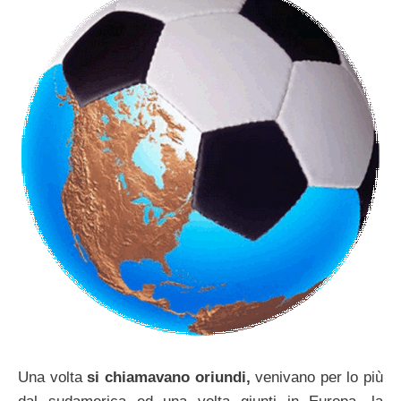
Una volta
si chiamavano oriundi,
venivano per lo più