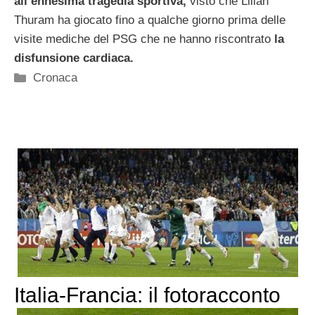
all’ennesima tragedia sportiva,
visto che Lilian
Thuram ha giocato fino a qualche giorno prima delle
visite mediche del PSG che ne hanno riscontrato
la
disfunsione cardiaca.
Categorie
Cronaca
Italia-Francia: il fotoracconto