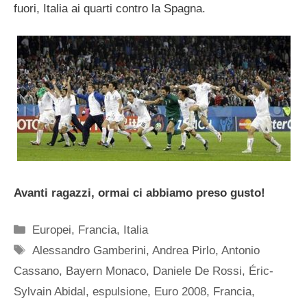
fuori, Italia ai quarti contro la Spagna.
Avanti ragazzi, ormai ci abbiamo preso gusto!
Categorie
Europei
,
Francia
,
Italia
Tag
Alessandro Gamberini
,
Andrea Pirlo
,
Antonio
Cassano
,
Bayern Monaco
,
Daniele De Rossi
,
Éric-
Sylvain Abidal
,
espulsione
,
Euro 2008
,
Francia
,