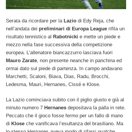
Serata da ricordare per la
Lazio
di Edy Reja, che
nell’andata dei
preliminari di Europa League
rifila un
risultato tennistico al
Rabotnicki
e mette un piede e
mezzo nella fase successiva della competizione
europea. L’allenatore biancazzurro lasciava fuori
Mauro Zarate
, non presente neanche in panchina ed
ormai dato sul piede di partenza. In campo andavano
Marchetti, Scaloni, Biava, Dias, Radu, Brocchi,
Ledesma, Mauri, Hernanes, Cissé e Klose.
La Lazio cominciava subito con il piglio giusto e già al
minuto numero 7
Hernanes
depositava la palla in rete.
Peccato che il gioco fosse fermo per un fallo di mano
di
Klose
che vanificava l’esultanza del brasiliano. Ma
lo stesso Hernanes aveva modo di rifarsi qualche