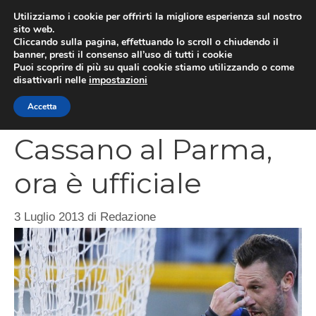
Vai
Utilizziamo i cookie per offrirti la migliore esperienza sul nostro
al
sito web.
MEN
Cliccando sulla pagina, effettuando lo scroll o chiudendo il
contenuto
banner, presti il consenso all’uso di tutti i cookie
Puoi scoprire di più su quali cookie stiamo utilizzando o come
disattivarli nelle
impostazioni
CATEGORIES
Accetta
Cassano al Parma,
ora è ufficiale
3 Luglio 2013
di
Redazione