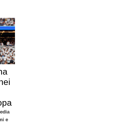
na
nei
opa
edia
mi e