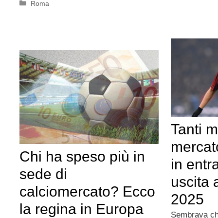
Categorie
Roma
Tanti m
mercato
Chi ha speso più in
in entr
sede di
uscita 
calciomercato? Ecco
2025
la regina in Europa
Sembrava che