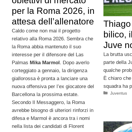
obiettivi di mercato
per la Roma 2026, in
attesa dell’allenatore
Thiago
Caldo come non mai il progetto
bilico, 
relativo alla Roma 2026. Sembra che
Juve n
la Roma abbia mantenuto il suo
La brutta usc
interesse per il difensore del Las
parte della J
Palmas
Mika Marmol
. Dopo averlo
qualche prob
corteggiato a gennaio, la dirigenza
È chiaro che 
giallorossa è pronta a lanciare una
squadra ha p
nuova offensiva per l’ex giocatore del
Categorie
Juventus
Barcellona la prossima estate.
Secondo Il Messaggero, la Roma
avrebbe bisogno di ulteriori rinforzi in
difesa e Marmol è ancora tra i nomi
nella lista dei candidati di Florent