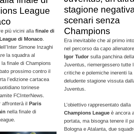
stagione negativa:
ions League
scenari senza
aco
Champions
 più vicini alla
finale di
League di Monaco
.
Era inevitabile che al primo int
dell’Inter Simone Inzaghi
nel percorso da capo allenatore
re la squadra al
Igor Tudor
sulla panchina dell
 la finale di Champions
Juventus, riemergessero tutte 
bato prossimo contro il
critiche e polemiche inerenti la
ta l’edizione cartacea
deludente stagione vissuta dall
uotidiano torinese
Juventus.
tramite FCInterNews.
 affronterà il
Paris
L’obiettivo rappresentato dalla
ain
nella finale di
Champions League
è ancora 
eague.
portata, ma bisogna tenere il p
Bologna e Atalanta, due squadr