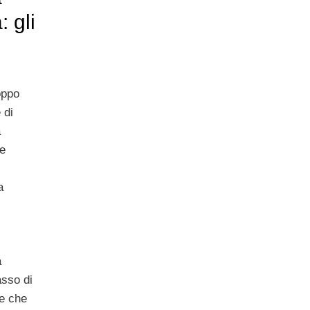
 gli
oppo
 di
a
le
a
a
asso di
e che