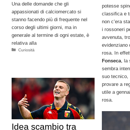
Una delle domande che gli
potesse spin
appassionati di calciomercato si
classifica e 
stanno facendo più di frequente nel
non c’era sta
corso degli ultimi giorni, ma in
i rossoneri p
generale al termine di ogni estate, è
avvenuta, tro
relativa alla
evidenziano 
Categorie
Curiosità
rosa. In effe
Fonseca
, la
sembra intenz
suo tecnico,
provare a reg
utile a genna
rosa.
Idea scambio tra