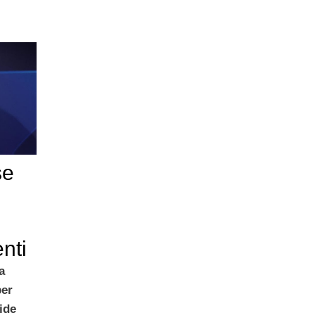
se
nti
a
per
ide