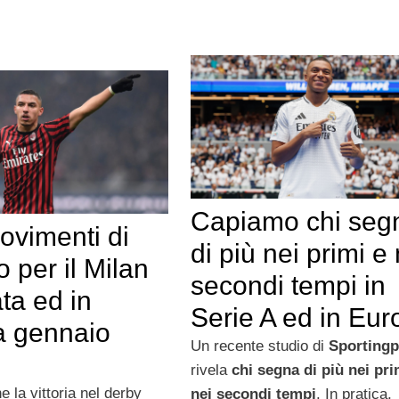
Capiamo chi seg
ovimenti di
di più nei primi e 
 per il Milan
secondi tempi in
ata ed in
Serie A ed in Eur
a gennaio
Un recente studio di
Sportingp
rivela
chi segna di più nei pri
 la vittoria nel derby
nei secondi tempi
. In pratica,