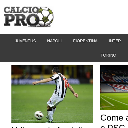
Vai
al
contenuto
JUVENTUS
NAPOLI
FIORENTINA
INTER
TORINO
Come a
e PSG a