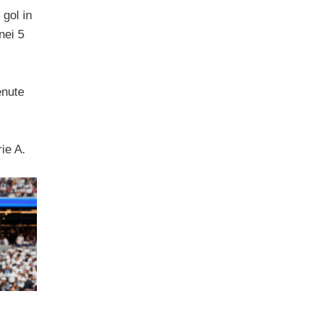
 gol in
nei 5
enute
ie A.