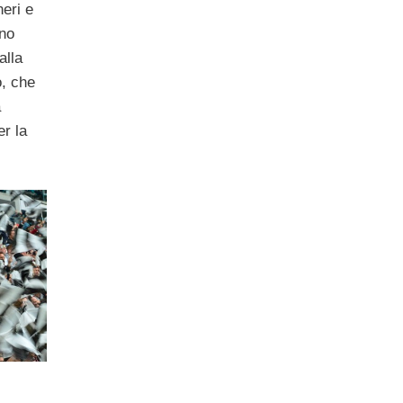
eri e
nno
alla
ò, che
a
er la