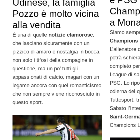
Udinese, la famiglia
Champ
Pozzo è molto vicina
a Mon
alla vendita
Siamo sempre
È una di quelle
notizie clamorose
,
Champions 
che lasciano sicuramente con un
L’allenatore 
pizzico di amaro e nostalgia in bocca,
potrà schiera
non solo i tifosi della compagine in
completo per
questione, ma un po’ tutti gli
League di sa
appassionati di calcio, magari con un
PSG. Lo ripor
legame ancora con quel romanticismo
odierna del q
che non sempre viene riconosciuto in
Tuttosport, 
questo sport.
Sabato l’Inter
Saint-Germ
Champions L