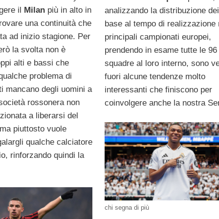
gere il
Milan
più in alto in
analizzando la distribuzione dei
trovare una continuità che
base al tempo di realizzazione 
ta ad inizio stagione. Per
principali campionati europei,
erò la svolta non è
prendendo in esame tutte le 96
ppi alti e bassi che
squadre al loro interno, sono v
qualche problema di
fuori alcune tendenze molto
tti mancano degli uomini a
interessanti che finiscono per
 società rossonera non
coinvolgere anche la nostra Ser
ionata a liberarsi del
 ma piuttosto vuole
alargli qualche calciatore
io, rinforzando quindi la
chi segna di più