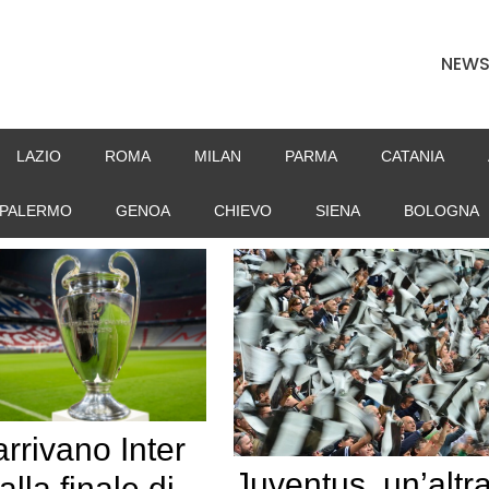
NEW
LAZIO
ROMA
MILAN
PARMA
CATANIA
PALERMO
GENOA
CHIEVO
SIENA
BOLOGNA
rrivano Inter
Juventus, un’altr
lla finale di