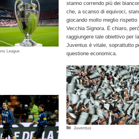
stanno correndo più dei biancon
che, a scanso di equivoci, sta
giocando molto meglio rispetto 
Vecchia Signora. È chiaro, per
raggiungere tale obiettivo per l
Juventus è vitale, soprattutto p
ions League
questione economica.
Categorie
Juventus