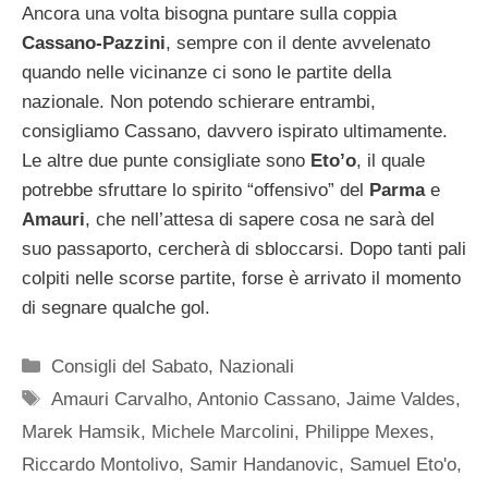
Ancora una volta bisogna puntare sulla coppia
Cassano-Pazzini
, sempre con il dente avvelenato
quando nelle vicinanze ci sono le partite della
nazionale. Non potendo schierare entrambi,
consigliamo Cassano, davvero ispirato ultimamente.
Le altre due punte consigliate sono
Eto’o
, il quale
potrebbe sfruttare lo spirito “offensivo” del
Parma
e
Amauri
, che nell’attesa di sapere cosa ne sarà del
suo passaporto, cercherà di sbloccarsi. Dopo tanti pali
colpiti nelle scorse partite, forse è arrivato il momento
di segnare qualche gol.
Categorie
Consigli del Sabato
,
Nazionali
Tag
Amauri Carvalho
,
Antonio Cassano
,
Jaime Valdes
,
Marek Hamsik
,
Michele Marcolini
,
Philippe Mexes
,
Riccardo Montolivo
,
Samir Handanovic
,
Samuel Eto'o
,