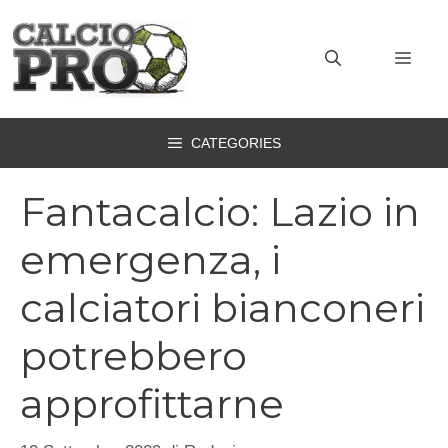
Vai
al
MEN
contenuto
CATEGORIES
Fantacalcio: Lazio in
emergenza, i
calciatori bianconeri
potrebbero
approfittarne