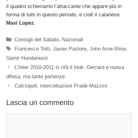
il quadro schieriamo l’attaccante che appare più in
forma di tutti in questo periodo, e cioè il catanese
Maxi Lopez
.
Categorie
Consigli del Sabato
,
Nazionali
Tag
Francesco Totti
,
Javier Pastore
,
John Arne Riise
,
Samir Handanovic
L’Inter 2010-2011 si rifà il look: Gerrard e nuova
difesa, ma tante partenze
Calciopoli, intercettazioni Pradè-Mazzini
Lascia un commento
Commento