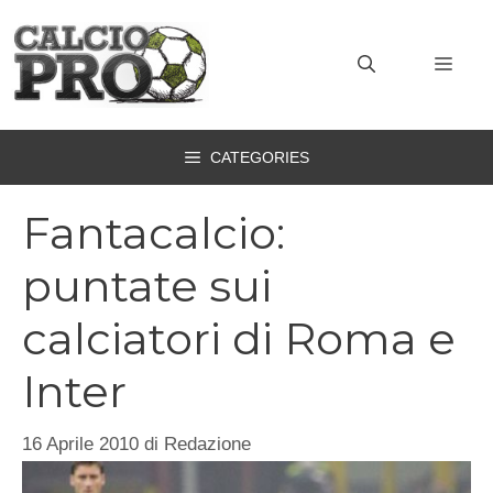
Vai
al
MEN
contenuto
CATEGORIES
Fantacalcio:
puntate sui
calciatori di Roma e
Inter
16 Aprile 2010
di
Redazione