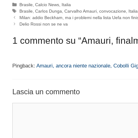
Categorie
Brasile
,
Calcio News
,
Italia
Tag
Brasile
,
Carlos Dunga
,
Carvalho Amauri
,
convocazione
,
Italia
Milan: addio Beckham, ma i problemi nella lista Uefa non fin
Delio Rossi non se ne va
1 commento su “Amauri, finalm
Pingback:
Amauri, ancora niente nazionale, Cobolli Gigl
Lascia un commento
Commento