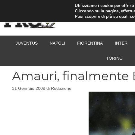
Vai
Utilizziamo i cookie per offrirt
Cliccando sulla pagina, effettua
al
Puoi scoprire di più su quali c
contenuto
JUVENTUS
NAPOLI
FIORENTINA
INTER
TORINO
Amauri, finalmente B
31 Gennaio 2009
di
Redazione