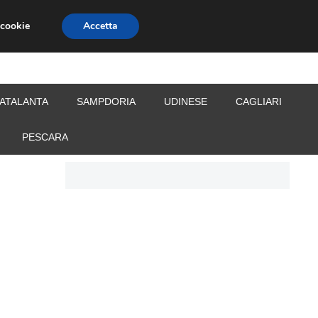
 cookie
Accetta
S
CALCIOMERCATO
ALLENATORI
ATALANTA
SAMPDORIA
UDINESE
CAGLIARI
PESCARA