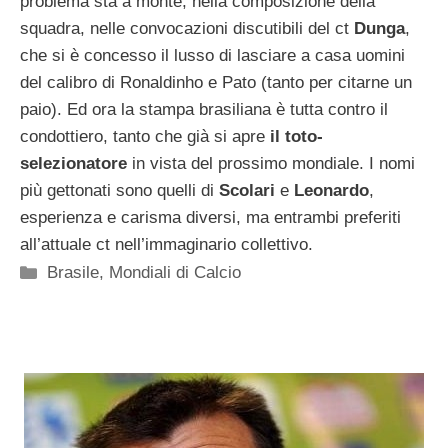
problema sta a monte, nella composizione della
squadra, nelle convocazioni discutibili del ct
Dunga
,
che si è concesso il lusso di lasciare a casa uomini
del calibro di Ronaldinho e Pato (tanto per citarne un
paio). Ed ora la stampa brasiliana è tutta contro il
condottiero, tanto che già si apre
il toto-
selezionatore
in vista del prossimo mondiale. I nomi
più gettonati sono quelli di
Scolari
e
Leonardo
,
esperienza e carisma diversi, ma entrambi preferiti
all’attuale ct nell’immaginario collettivo.
Categorie
Brasile
,
Mondiali di Calcio