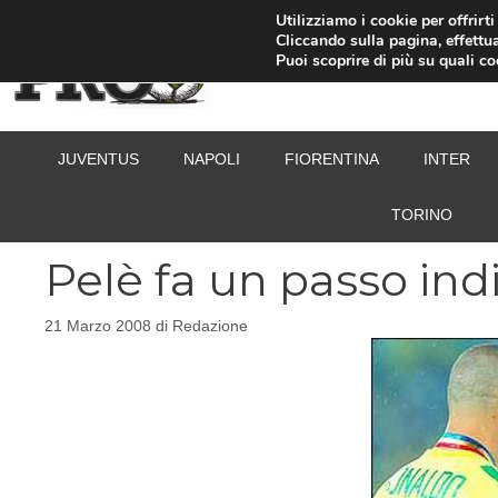
Vai
Utilizziamo i cookie per offrirt
Cliccando sulla pagina, effettua
al
Puoi scoprire di più su quali c
contenuto
JUVENTUS
NAPOLI
FIORENTINA
INTER
TORINO
Pelè fa un passo ind
21 Marzo 2008
di
Redazione