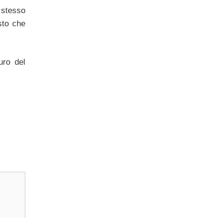
o stesso
sto che
uro del