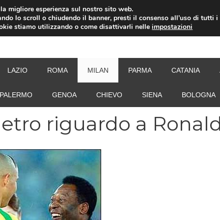
i la migliore esperienza sul nostro sito web.
ndo lo scroll o chiudendo il banner, presti il consenso all’uso di tutti i
ookie stiamo utilizzando o come disattivarli nelle
impostazioni
NEW
LAZIO
ROMA
MILAN
PARMA
CATANIA
PALERMO
GENOA
CHIEVO
SIENA
BOLOGNA
ietro riguardo a Ronal