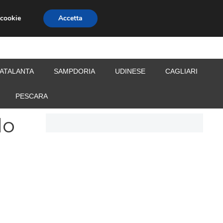
 cookie
Accetta
S
CALCIOMERCATO
ALLENATORI
ATALANTA
SAMPDORIA
UDINESE
CAGLIARI
PESCARA
do