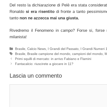
Del resto la dichiarazione di Pelè era stata considera
Ronaldo
si era risentito
di fronte a tanto pessimis
tanto
non ne azzecca mai una giusta.
Rivedremo il Fenomeno in campo? Forse si, forse
milanista!
Categorie
Brasile
,
Calcio News
,
I Grandi del Passato
,
I Grandi Numeri 
Tag
Brasile
,
Brasile campione del mondo
,
campioni del mondo
,
M
Primi squilli di mercato: in arrivo Fabiano e Flamini
Fantacalcio: riuscirete a giocare in 11?
Lascia un commento
Commento