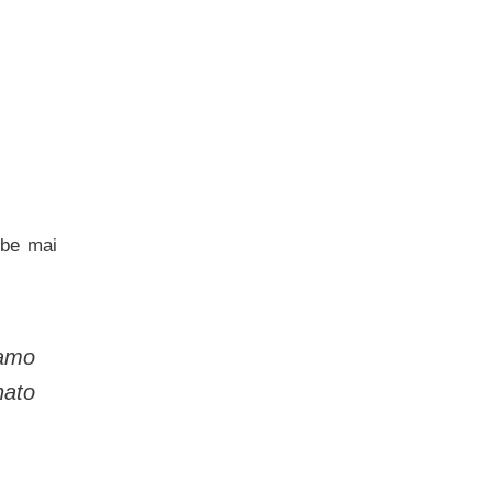
bbe mai
iamo
nato