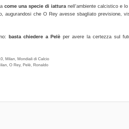
ta
come una specie di iattura
nell’ambiente calcistico e l
mo, augurandosi che O Rey avesse sbagliato previsione, vi
 no:
basta chiedere a Pelè
per avere la certezza sul fut
10
,
Milan
,
Mondiali di Calcio
ilan
,
O Rey
,
Pelè
,
Ronaldo