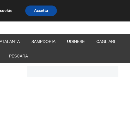
 cookie
Accetta
S
CALCIOMERCATO
ALLENATORI
ATALANTA
SAMPDORIA
UDINESE
CAGLIARI
PESCARA