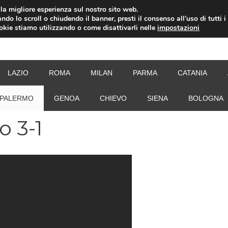
i la migliore esperienza sul nostro sito web.
ndo lo scroll o chiudendo il banner, presti il consenso all’uso di tutti i
ookie stiamo utilizzando o come disattivarli nelle
impostazioni
NEW
LAZIO
ROMA
MILAN
PARMA
CATANIA
PALERMO
GENOA
CHIEVO
SIENA
BOLOGNA
o 3-1