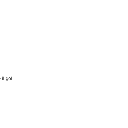
o
il gol