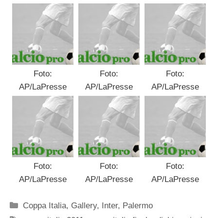
Foto:
Foto:
Foto:
AP/LaPresse
AP/LaPresse
AP/LaPresse
Foto:
Foto:
Foto:
AP/LaPresse
AP/LaPresse
AP/LaPresse
Categorie
Coppa Italia
,
Gallery
,
Inter
,
Palermo