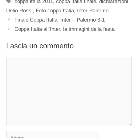
Tag
coppa italia 2011
,
coppa italia finale
,
dichiarazioni
Delio Rossi
,
Foto coppa Italia
,
Inter-Palermo
Finale Coppa Italia: Inter – Palermo 3-1
Coppa Italia all’Inter, le immagini della festa
Lascia un commento
Commento
Nome